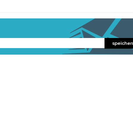
n
speicher