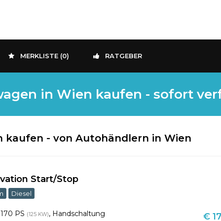
MERKLISTE (
0
)
RATGEBER
gen in Wien kaufen - sofort ver
 kaufen - von Autohändlern in Wien
vation Start/Stop
km
Diesel
,
170 PS
,
Handschaltung
(125 KW)
€ 17