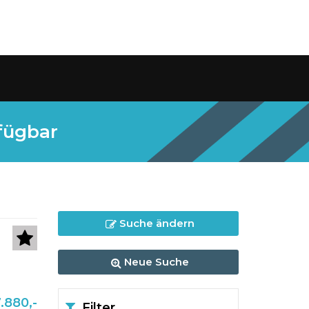
fügbar
Suche ändern
Neue Suche
.880,-
Filter