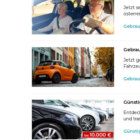
Jetzt s
österre
Gebrau
Gebrau
Jetzt g
Fahrzeu
Gebrau
Günsti
Entdeck
und tra
Günsti