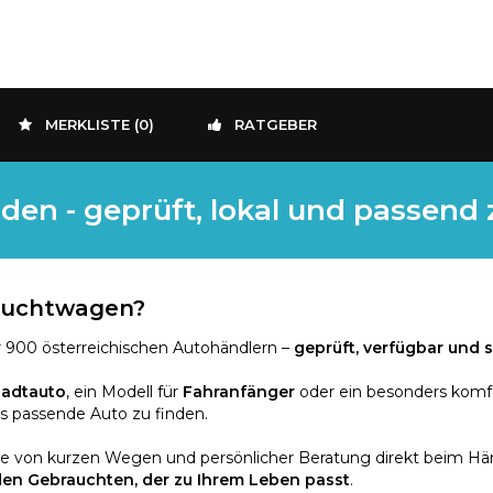
MERKLISTE (
0
)
RATGEBER
den - geprüft, lokal und passend
rauchtwagen?
 900 österreichischen Autohändlern –
geprüft, verfügbar und s
tadtauto
, ein Modell für
Fahranfänger
oder ein besonders komf
as passende Auto zu finden.
ie von kurzen Wegen und persönlicher Beratung direkt beim Händ
den Gebrauchten, der zu Ihrem Leben passt
.