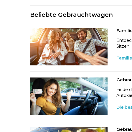
Beliebte Gebrauchtwagen
Famili
Entdeck
Sitzen,
Famili
Gebrau
Finde d
Autokau
Die be
Gebrau