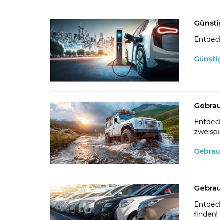
Günsti
Entdeck
Günsti
Gebrau
Entdeck
zweispu
Gebrau
Gebrau
Entdeck
finden!