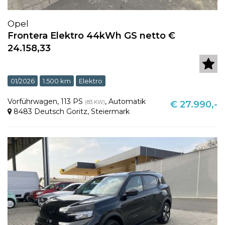
Opel
Frontera Elektro 44kWh GS netto €
24.158,33
01/2026
1.500 km
Elektro
Vorführwagen
,
113 PS
,
Automatik
(83 KW)
€ 27.990,-
8483 Deutsch Goritz
,
Steiermark