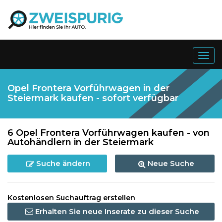
Togg
navig
Opel Frontera Vorführwagen in der
Steiermark kaufen - sofort verfügbar
6 Opel Frontera Vorführwagen kaufen - von
Autohändlern in der Steiermark
Suche ändern
Neue Suche
Kostenlosen Suchauftrag erstellen
Erhalten Sie neue Inserate zu dieser Suche