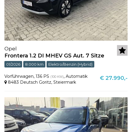
Opel
Frontera 1.2 DI MHEV GS Aut. 7 Sitze
01/2026
8.000 km
Elektro/Benzin (Hybrid)
Vorführwagen
,
136 PS
,
Automatik
(100 KW)
€ 27.990,-
8483 Deutsch Goritz
,
Steiermark