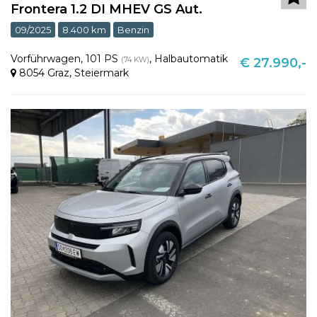
Frontera 1.2 DI MHEV GS Aut.
09/2025
8.400 km
Benzin
Vorführwagen
,
101 PS
,
Halbautomatik
(74 KW)
€ 27.990,-
8054 Graz
,
Steiermark