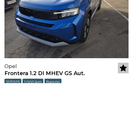
Opel
Frontera 1.2 DI MHEV GS Aut.
12/2025
1.000 km
Benzin
Vorführwagen
,
101 PS
,
Halbautomatik
(74 KW)
€ 28.990,-
8054 Graz
,
Steiermark