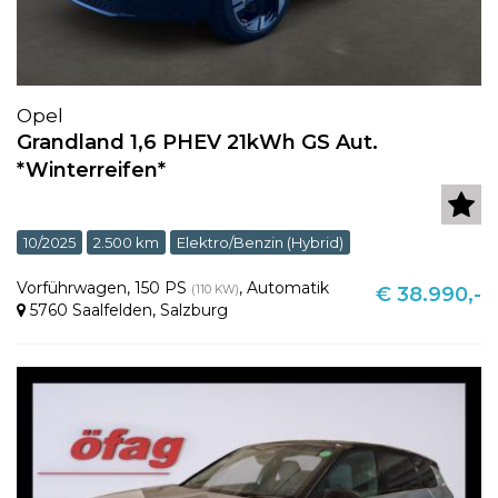
Opel
Grandland 1,6 PHEV 21kWh GS Aut.
*Winterreifen*
10/2025
2.500 km
Elektro/Benzin (Hybrid)
Vorführwagen
,
150 PS
,
Automatik
(110 KW)
€ 38.990,-
5760 Saalfelden
,
Salzburg