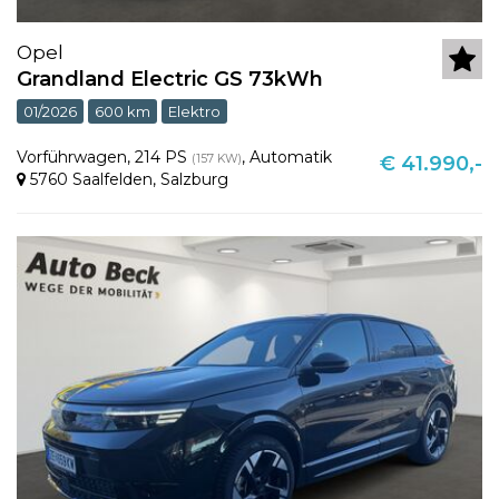
Opel
Grandland Electric GS 73kWh
01/2026
600 km
Elektro
Vorführwagen
,
214 PS
,
Automatik
(157 KW)
€ 41.990,-
5760 Saalfelden
,
Salzburg