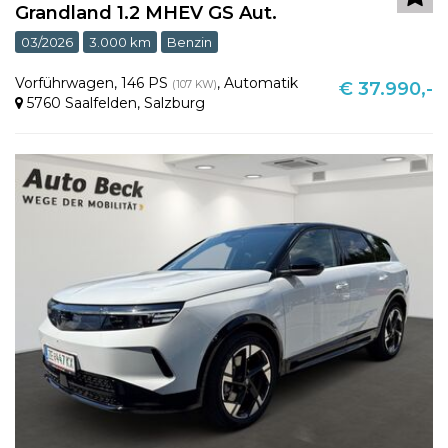
Grandland 1.2 MHEV GS Aut.
03/2026
3.000 km
Benzin
Vorführwagen
,
146 PS
,
Automatik
(107 KW)
€ 37.990,-
5760 Saalfelden
,
Salzburg