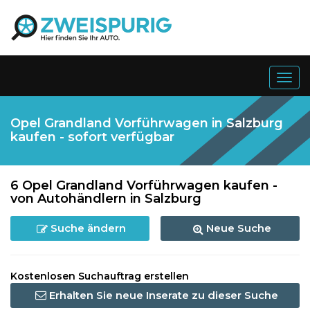
Togg
navig
Opel Grandland Vorführwagen in Salzburg
kaufen - sofort verfügbar
6 Opel Grandland Vorführwagen kaufen -
von Autohändlern in Salzburg
Suche ändern
Neue Suche
Kostenlosen Suchauftrag erstellen
Erhalten Sie neue Inserate zu dieser Suche