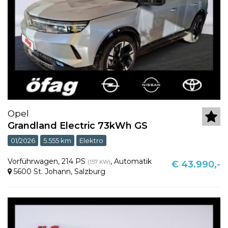
Opel
Grandland Electric 73kWh GS
01/2026
5.555 km
Elektro
Vorführwagen
,
214 PS
,
Automatik
(157 KW)
€ 43.990,-
5600 St. Johann
,
Salzburg