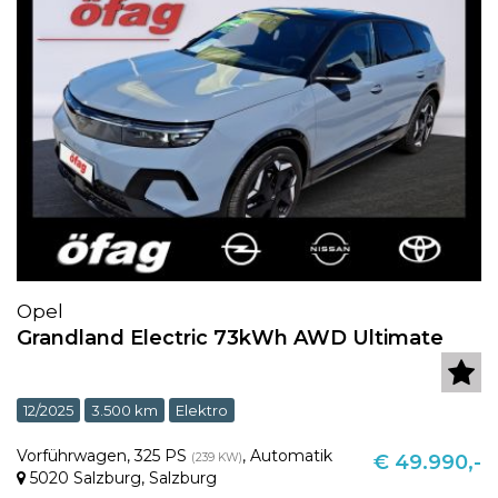
Opel
Grandland Electric 73kWh AWD Ultimate
12/2025
3.500 km
Elektro
Vorführwagen
,
325 PS
,
Automatik
(239 KW)
€ 49.990,-
5020 Salzburg
,
Salzburg