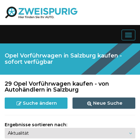
Togg
navig
Opel Vorführwagen in Salzburg kaufen -
sofort verfügbar
29 Opel Vorführwagen kaufen - von
Autohändlern in Salzburg
Suche ändern
Neue Suche
Ergebnisse sortieren nach: