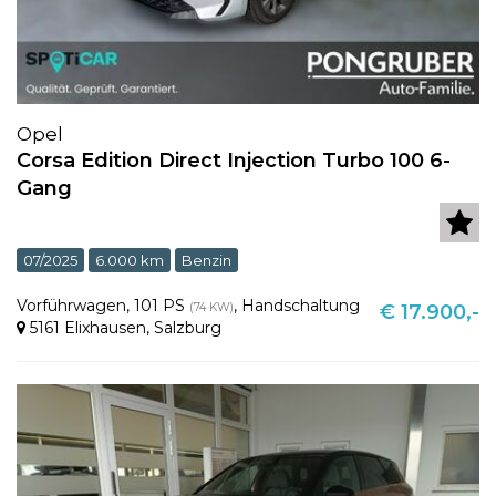
Opel
Corsa Edition Direct Injection Turbo 100 6-
Gang
07/2025
6.000 km
Benzin
Vorführwagen
,
101 PS
,
Handschaltung
(74 KW)
€ 17.900,-
5161 Elixhausen
,
Salzburg