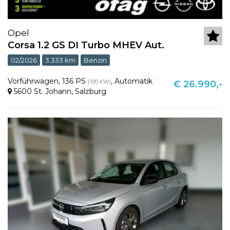
Opel
Corsa 1.2 GS DI Turbo MHEV Aut.
02/2026
3.333 km
Benzin
Vorführwagen
,
136 PS
,
Automatik
(100 KW)
€ 26.990,-
5600 St. Johann
,
Salzburg