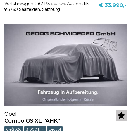
Vorführwagen
,
282 PS
,
Automatik
(207 KW)
€ 33.990,-
5760 Saalfelden
,
Salzburg
Opel
Combo GS XL ''AHK''
04/2026
3.000 km
Diesel