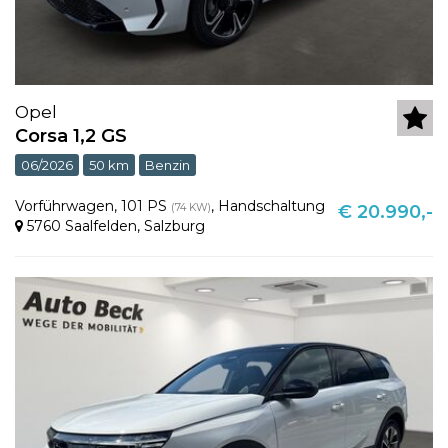
Opel
Corsa 1,2 GS
06/2026
50 km
Benzin
Vorführwagen
,
101 PS
,
Handschaltung
(74 KW)
€ 20.990,-
5760 Saalfelden
,
Salzburg