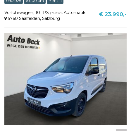
09/2025
6.000 km
Benzin
Vorführwagen
,
101 PS
,
Automatik
(74 KW)
€ 23.990,-
5760 Saalfelden
,
Salzburg