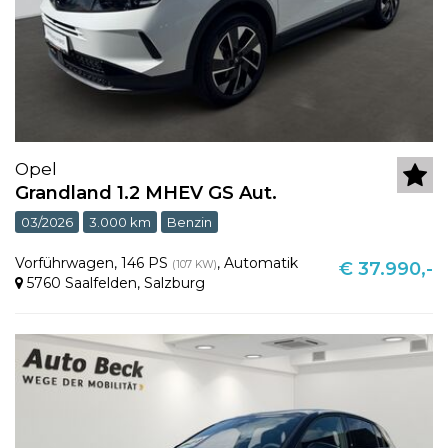
Opel
Grandland 1.2 MHEV GS Aut.
03/2026
3.000 km
Benzin
Vorführwagen
,
146 PS
,
Automatik
(107 KW)
€ 37.990,-
5760 Saalfelden
,
Salzburg