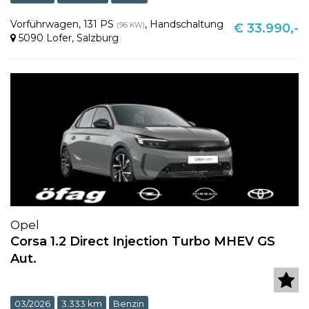
Vorführwagen
,
131 PS
,
Handschaltung
(96 KW)
€ 33.990,-
5090 Lofer
,
Salzburg
Opel
Corsa 1.2 Direct Injection Turbo MHEV GS
Aut.
03/2026
3.333 km
Benzin