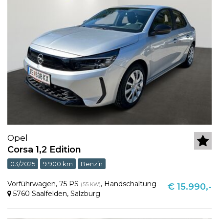
Opel
Corsa 1,2 Edition
03/2025
9.900 km
Benzin
Vorführwagen
,
75 PS
,
Handschaltung
(55 KW)
€ 15.990,-
5760 Saalfelden
,
Salzburg