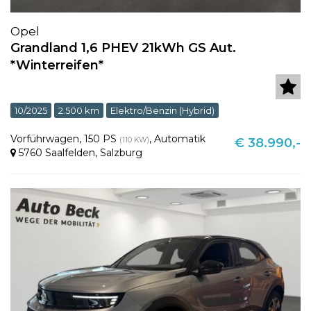
Opel
Grandland 1,6 PHEV 21kWh GS Aut.
*Winterreifen*
10/2025
2.500 km
Elektro/Benzin (Hybrid)
Vorführwagen
,
150 PS
,
Automatik
(110 KW)
€ 38.990,-
5760 Saalfelden
,
Salzburg