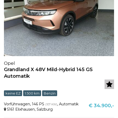
Opel
Grandland X 48V Mild-Hybrid 145 GS
Automatik
keine EZ
1.500 km
Benzin
Vorführwagen
,
146 PS
,
Automatik
(107 KW)
€ 34.900,-
5161 Elixhausen
,
Salzburg