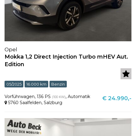
Opel
Mokka 1,2 Direct Injection Turbo mHEV Aut.
Edition
05/2025
16.000 km
Benzin
Vorführwagen
,
136 PS
,
Automatik
(100 KW)
€ 24.990,-
5760 Saalfelden
,
Salzburg