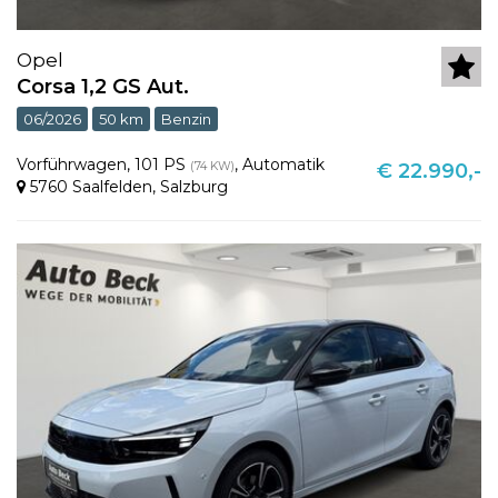
Opel
Corsa 1,2 GS Aut.
06/2026
50 km
Benzin
Vorführwagen
,
101 PS
,
Automatik
(74 KW)
€ 22.990,-
5760 Saalfelden
,
Salzburg