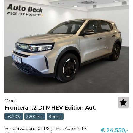
Opel
Frontera 1.2 DI MHEV Edition Aut.
09/2025
2.200 km
Benzin
Vorführwagen
,
101 PS
,
Automatik
(74 KW)
€ 24.550,-