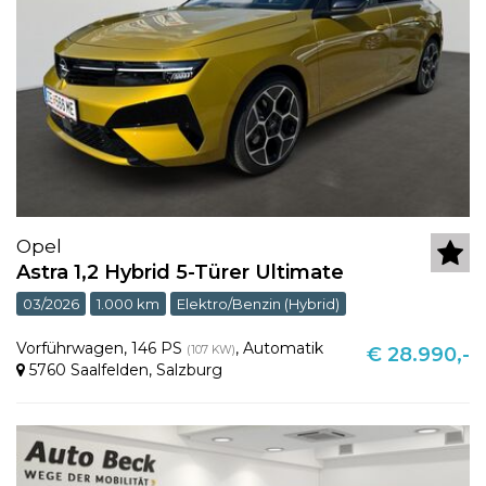
Opel
Astra 1,2 Hybrid 5-Türer Ultimate
03/2026
1.000 km
Elektro/Benzin (Hybrid)
Vorführwagen
,
146 PS
,
Automatik
(107 KW)
€ 28.990,-
5760 Saalfelden
,
Salzburg