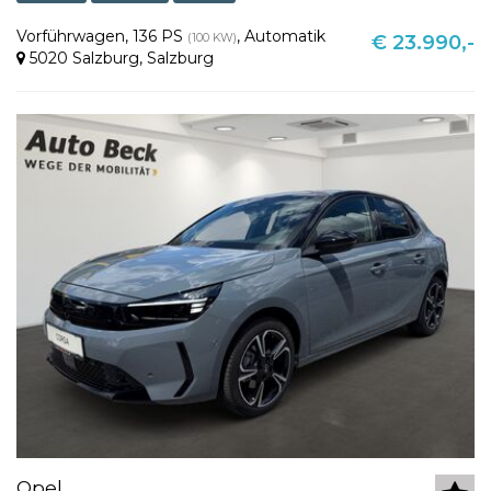
Vorführwagen
,
136 PS
,
Automatik
(100 KW)
€ 23.990,-
5020 Salzburg
,
Salzburg
Opel