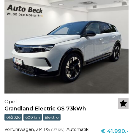
Opel
Grandland Electric GS 73kWh
01/2026
600 km
Elektro
Vorführwagen
,
214 PS
,
Automatik
(157 KW)
€ 41.990,-