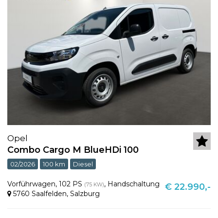
Opel
Combo Cargo M BlueHDi 100
02/2026
100 km
Diesel
Vorführwagen
,
102 PS
,
Handschaltung
(75 KW)
€ 22.990,-
5760 Saalfelden
,
Salzburg