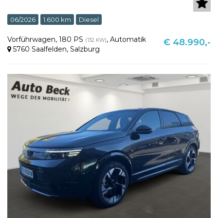
06/2026
1.600 km
Diesel
Vorführwagen
,
180 PS
,
Automatik
(132 KW)
€ 48.990,-
5760 Saalfelden
,
Salzburg