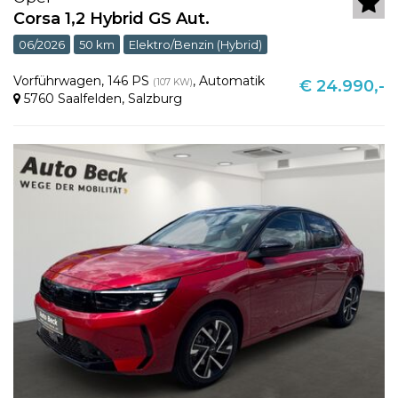
Corsa 1,2 Hybrid GS Aut.
06/2026
50 km
Elektro/Benzin (Hybrid)
Vorführwagen
,
146 PS
,
Automatik
(107 KW)
€ 24.990,-
5760 Saalfelden
,
Salzburg