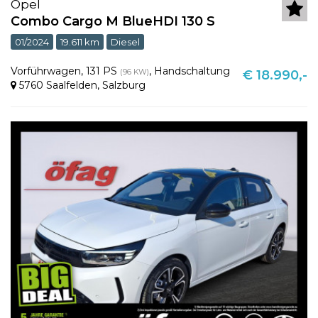
Opel
Combo Cargo M BlueHDI 130 S
01/2024
19.611 km
Diesel
Vorführwagen
,
131 PS
,
Handschaltung
(96 KW)
€ 18.990,-
5760 Saalfelden
,
Salzburg