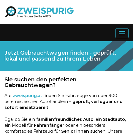
Togg
navig
Jetzt Gebrauchtwagen finden - geprüft,
lokal und passend zu Ihrem Leben
Sie suchen den perfekten
Gebrauchtwagen?
Auf
zweispurig.at
finden Sie Fahrzeuge von über 900
österreichischen Autohändlern –
geprüft, verfügbar und
sofort einsatzbereit
.
Egal ob Sie ein
familienfreundliches Auto
, ein
Stadtauto
,
ein Modell für
Fahranfänger
oder ein besonders
komfortables Fahrzeug für
Senior:innen
suchen: Unsere