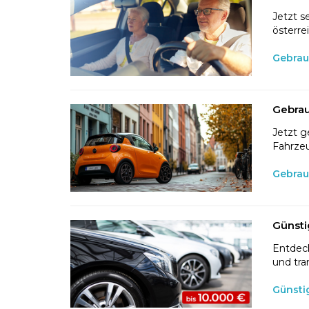
Jetzt s
österre
Gebrau
Gebrau
Jetzt g
Fahrzeu
Gebrau
Günsti
Entdeck
und tra
Günsti