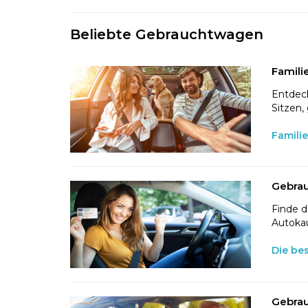
Beliebte Gebrauchtwagen
Famili
Entdeck
Sitzen,
Famili
Gebrau
Finde d
Autokau
Die be
Gebrau