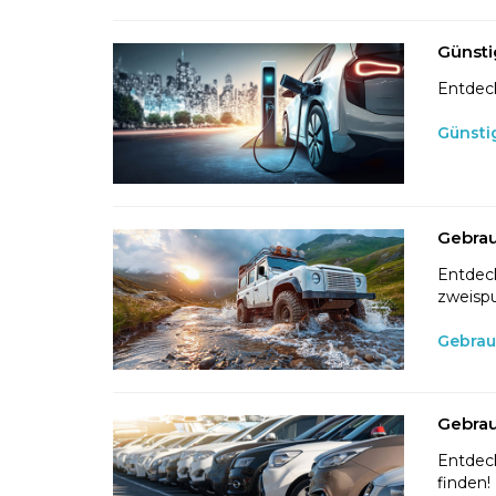
Günsti
Entdeck
Günsti
Gebrau
Entdeck
zweispu
Gebrau
Gebrau
Entdeck
finden!