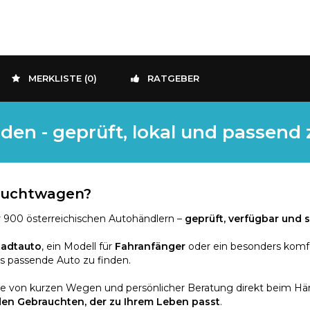
MERKLISTE (
0
)
RATGEBER
den - geprüft, lokal und passend
rauchtwagen?
 900 österreichischen Autohändlern –
geprüft, verfügbar und s
tadtauto
, ein Modell für
Fahranfänger
oder ein besonders komf
as passende Auto zu finden.
ie von kurzen Wegen und persönlicher Beratung direkt beim Händ
den Gebrauchten, der zu Ihrem Leben passt
.