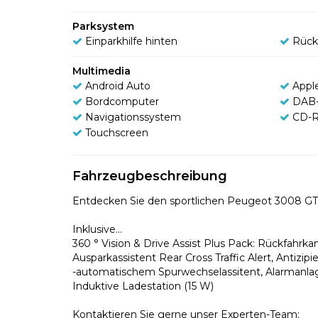
Parksystem
Einparkhilfe hinten
Rück
Multimedia
Android Auto
Appl
Bordcomputer
DAB-
Navigationssystem
CD-R
Touchscreen
Fahrzeugbeschreibung
Entdecken Sie den sportlichen Peugeot 3008 GT 
Inklusive...
360 ° Vision & Drive Assist Plus Pack: Rückfahrk
Ausparkassistent Rear Cross Traffic Alert, Antizip
-automatischem Spurwechselassitent, Alarmanlag
Induktive Ladestation (15 W)
Kontaktieren Sie gerne unser Experten-Team: