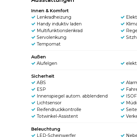
Innen & Komfort
Lenkradheizung
Elek
Handy induktiv laden
Klim
Multifunktionslenkrad
Rege
Servolenkung
Sitz
Tempomat
Außen
Alufelgen
elek
Sicherheit
ABS
Alar
ESP
Fahr
Innenspiegel autom. abblendend
ISOF
Lichtsensor
Müdi
Reifendruckkontrolle
Seit
Totwinkel-Assistent
Verk
Beleuchtung
LED-Scheinwerfer
Nebe