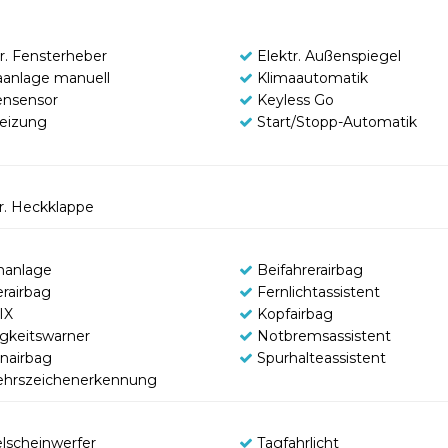
tr. Fensterheber
Elektr. Außenspiegel
aanlage manuell
Klimaautomatik
nsensor
Keyless Go
heizung
Start/Stopp-Automatik
tr. Heckklappe
manlage
Beifahrerairbag
erairbag
Fernlichtassistent
IX
Kopfairbag
gkeitswarner
Notbremsassistent
enairbag
Spurhalteassistent
ehrszeichenerkennung
lscheinwerfer
Tagfahrlicht