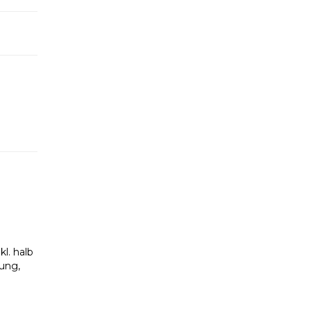
l. halb
ung,