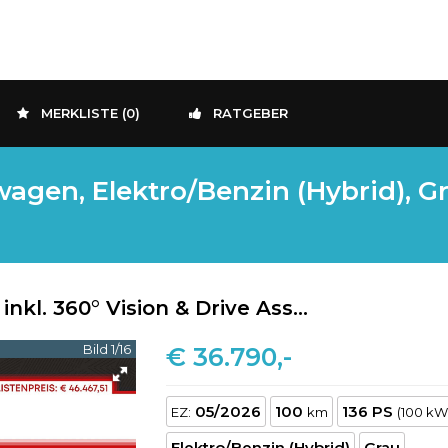
MERKLISTE (
0
)
RATGEBER
gen, Elektro/Benzin (Hybrid), Gra
nkl. 360° Vision & Drive Ass...
Bild 1/16
€ 36.790,-
05/2026
100
136 PS
EZ:
km
(100 kW
Elektro/Benzin (Hybrid)
Grau