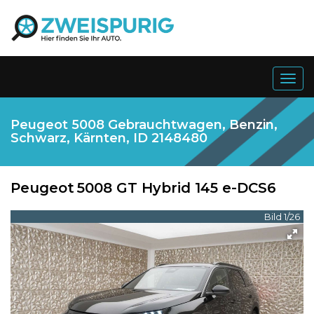
Togg
navig
Peugeot 5008 Gebrauchtwagen, Benzin,
Schwarz, Kärnten, ID 2148480
Peugeot
5008 GT Hybrid 145 e-DCS6
Bild 1/26