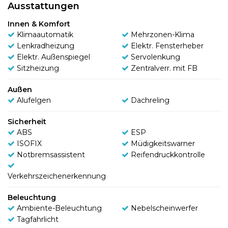
Ausstattungen
Innen & Komfort
Klimaautomatik
Mehrzonen-Klima
Lenkradheizung
Elektr. Fensterheber
Elektr. Außenspiegel
Servolenkung
Sitzheizung
Zentralverr. mit FB
Außen
Alufelgen
Dachreling
Sicherheit
ABS
ESP
ISOFIX
Müdigkeitswarner
Notbremsassistent
Reifendruckkontrolle
Verkehrszeichenerkennung
Beleuchtung
Ambiente-Beleuchtung
Nebelscheinwerfer
Tagfahrlicht