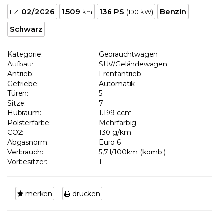
02/2026
1.509
136 PS
Benzin
EZ:
km
(100 kW)
Schwarz
Kategorie:
Gebrauchtwagen
Aufbau:
SUV/Geländewagen
Antrieb:
Frontantrieb
Getriebe:
Automatik
Türen:
5
Sitze:
7
Hubraum:
1.199 ccm
Polsterfarbe:
Mehrfarbig
CO2:
130 g/km
Abgasnorm:
Euro 6
Verbrauch:
5,7 l/100km (komb.)
Vorbesitzer:
1
merken
drucken