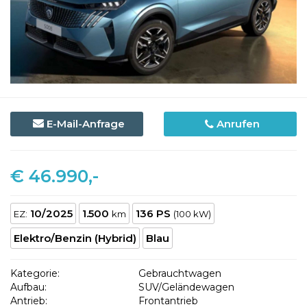
E-Mail-Anfrage
Anrufen
€ 46.990,-
10/2025
1.500
136 PS
EZ:
km
(100 kW)
Elektro/Benzin (Hybrid)
Blau
Kategorie:
Gebrauchtwagen
Aufbau:
SUV/Geländewagen
Antrieb:
Frontantrieb