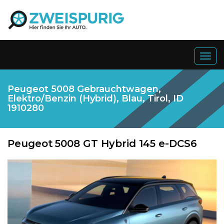
Togg
navig
Peugeot 5008 Gebrauchtwagen,
Elektro/Benzin (Hybrid), Blau, Tirol, ID
1910280
Peugeot
5008 GT Hybrid 145 e-DCS6