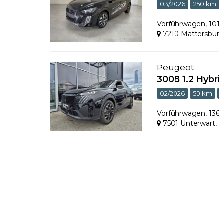
03/2026
250 km
Vorführwagen
,
10
7210 Mattersbu
Peugeot
3008 1.2 Hybr
02/2026
50 km
Vorführwagen
,
13
7501 Unterwart
,