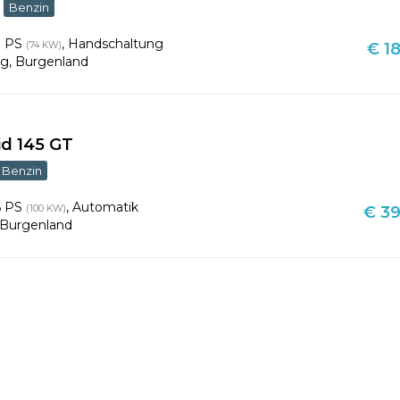
Benzin
1 PS
,
Handschaltung
(74 KW)
€ 18
rg
,
Burgenland
id 145 GT
Benzin
6 PS
,
Automatik
(100 KW)
€ 39
Burgenland