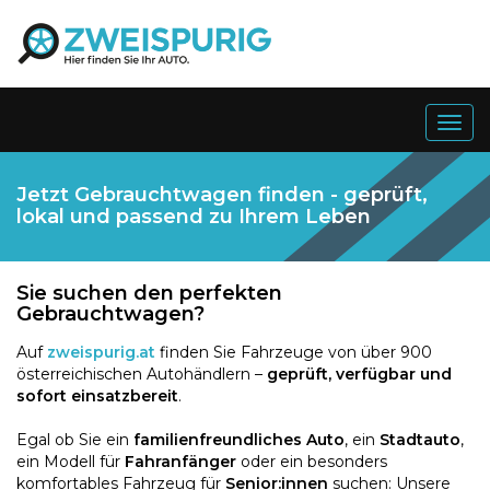
Togg
navig
Jetzt Gebrauchtwagen finden - geprüft,
lokal und passend zu Ihrem Leben
Sie suchen den perfekten
Gebrauchtwagen?
Auf
zweispurig.at
finden Sie Fahrzeuge von über 900
österreichischen Autohändlern –
geprüft, verfügbar und
sofort einsatzbereit
.
Egal ob Sie ein
familienfreundliches Auto
, ein
Stadtauto
,
ein Modell für
Fahranfänger
oder ein besonders
komfortables Fahrzeug für
Senior:innen
suchen: Unsere