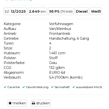
12/2025
2.649
95 PS
Diesel
Weiß
EZ:
km
(70 kW)
Kategorie:
Vorführwagen
Aufbau:
Van/Kleinbus
Antrieb:
Frontantrieb
Getriebe:
Handschaltung, 6 Gang
Türen:
4
Sitze:
2
Hubraum:
1.461 ccm
Polster:
Stoff
Polsterfarbe:
Grau
CO2:
132 g/km
Abgasnorm:
EURO 6d
Verbrauch:
5,4 l/100km (komb.)
Garantie
Gewährleistung
Serviceheft
ausweisbare MwSt.
merken
drucken