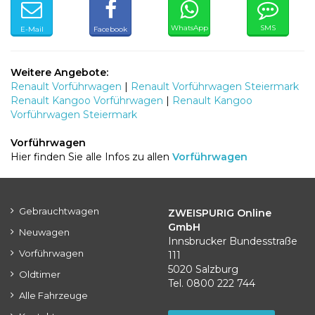
WhatsApp
SMS
E-Mail
Facebook
Weitere Angebote:
Renault Vorführwagen
|
Renault Vorführwagen Steiermark
Renault Kangoo Vorführwagen
|
Renault Kangoo
Vorführwagen Steiermark
Vorführwagen
Hier finden Sie alle Infos zu allen
Vorführwagen
Gebrauchtwagen
ZWEISPURIG Online
GmbH
Neuwagen
Innsbrucker Bundesstraße
Vorführwagen
111
5020 Salzburg
Oldtimer
Tel. 0800 222 744
Alle Fahrzeuge