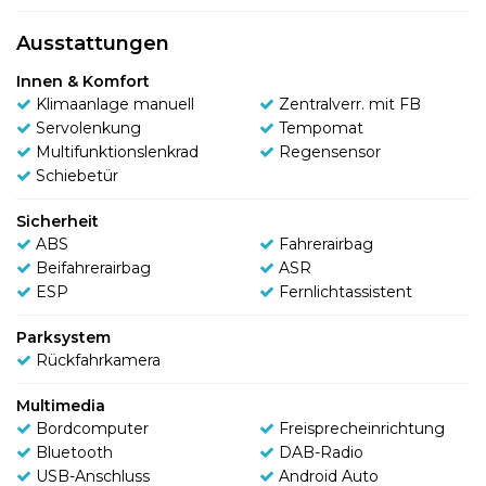
Ausstattungen
Innen & Komfort
Klimaanlage manuell
Zentralverr. mit FB
Servolenkung
Tempomat
Multifunktionslenkrad
Regensensor
Schiebetür
Sicherheit
ABS
Fahrerairbag
Beifahrerairbag
ASR
ESP
Fernlichtassistent
Parksystem
Rückfahrkamera
Multimedia
Bordcomputer
Freisprecheinrichtung
Bluetooth
DAB-Radio
USB-Anschluss
Android Auto