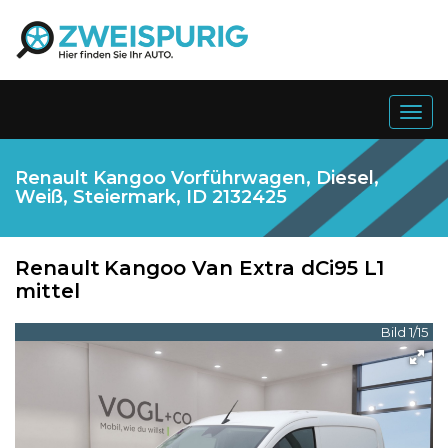
Togg
navig
Renault Kangoo Vorführwagen, Diesel,
Weiß, Steiermark, ID 2132425
Renault
Kangoo Van Extra dCi95 L1
mittel
Bild 1/15