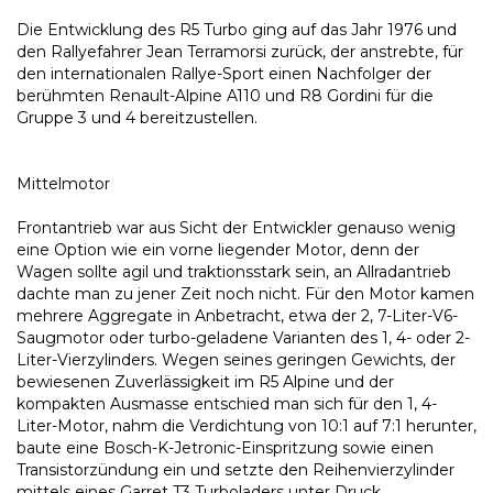
Die Entwicklung des R5 Turbo ging auf das Jahr 1976 und
den Rallyefahrer Jean Terramorsi zurück, der anstrebte, für
den internationalen Rallye-Sport einen Nachfolger der
berühmten Renault-Alpine A110 und R8 Gordini für die
Gruppe 3 und 4 bereitzustellen.
Mittelmotor
Frontantrieb war aus Sicht der Entwickler genauso wenig
eine Option wie ein vorne liegender Motor, denn der
Wagen sollte agil und traktionsstark sein, an Allradantrieb
dachte man zu jener Zeit noch nicht. Für den Motor kamen
mehrere Aggregate in Anbetracht, etwa der 2, 7-Liter-V6-
Saugmotor oder turbo-geladene Varianten des 1, 4- oder 2-
Liter-Vierzylinders. Wegen seines geringen Gewichts, der
bewiesenen Zuverlässigkeit im R5 Alpine und der
kompakten Ausmasse entschied man sich für den 1, 4-
Liter-Motor, nahm die Verdichtung von 10:1 auf 7:1 herunter,
baute eine Bosch-K-Jetronic-Einspritzung sowie einen
Transistorzündung ein und setzte den Reihenvierzylinder
mittels eines Garret T3 Turboladers unter Druck.