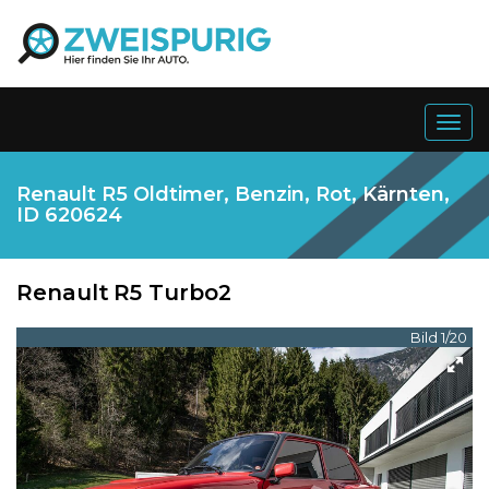
Togg
navig
Renault R5 Oldtimer, Benzin, Rot, Kärnten,
ID 620624
Renault
R5 Turbo2
Bild 1/20