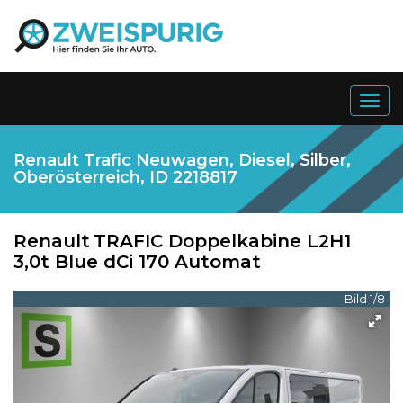
Togg
navig
Renault Trafic Neuwagen, Diesel, Silber,
Oberösterreich, ID 2218817
Renault
TRAFIC Doppelkabine L2H1
3,0t Blue dCi 170 Automat
Bild 1/8