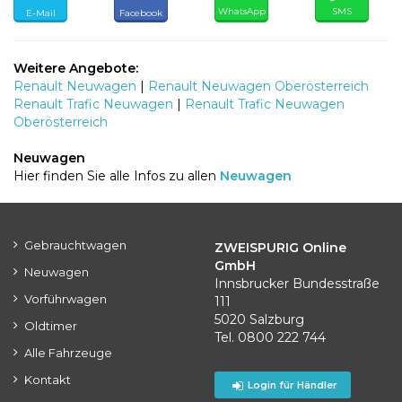
WhatsApp
SMS
E-Mail
Facebook
Weitere Angebote:
Renault Neuwagen
|
Renault Neuwagen Oberösterreich
Renault Trafic Neuwagen
|
Renault Trafic Neuwagen
Oberösterreich
Neuwagen
Hier finden Sie alle Infos zu allen
Neuwagen
Gebrauchtwagen
ZWEISPURIG Online
GmbH
Neuwagen
Innsbrucker Bundesstraße
Vorführwagen
111
5020 Salzburg
Oldtimer
Tel. 0800 222 744
Alle Fahrzeuge
Kontakt
Login für Händler