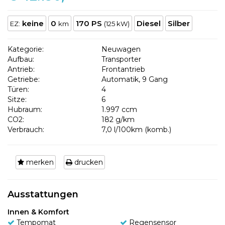
keine
0
170 PS
Diesel
Silber
EZ:
km
(125 kW)
Kategorie:
Neuwagen
Aufbau:
Transporter
Antrieb:
Frontantrieb
Getriebe:
Automatik, 9 Gang
Türen:
4
Sitze:
6
Hubraum:
1.997 ccm
CO2:
182 g/km
Verbrauch:
7,0 l/100km (komb.)
merken
drucken
Ausstattungen
Innen & Komfort
Tempomat
Regensensor