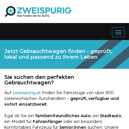
Togg
navig
Jetzt Gebrauchtwagen finden - geprüft,
lokal und passend zu Ihrem Leben
Sie suchen den perfekten
Gebrauchtwagen?
Auf
zweispurig.at
finden Sie Fahrzeuge von über 900
österreichischen Autohändlern –
geprüft, verfügbar und
sofort einsatzbereit
.
Egal ob Sie ein
familienfreundliches Auto
, ein
Stadtauto
,
ein Modell für
Fahranfänger
oder ein besonders
komfortables Fahrzeug für
Senior:innen
suchen: Unsere