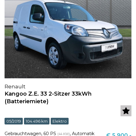
Renault
Kangoo Z.E. 33 2-Sitzer 33kWh
(Batteriemiete)
05/2019
104.496 km
Elektro
Gebrauchtwagen
,
60 PS
,
Automatik
(44 KW)
€ 5.900,-