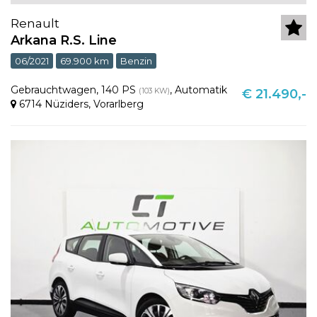
Renault
Arkana R.S. Line
06/2021
69.900 km
Benzin
Gebrauchtwagen
,
140 PS
,
Automatik
(103 KW)
€ 21.490,-
6714 Nüziders
,
Vorarlberg