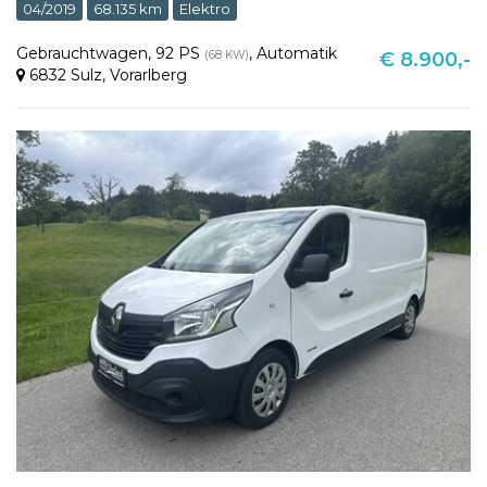
04/2019
68.135 km
Elektro
Gebrauchtwagen
,
92 PS
,
Automatik
(68 KW)
€ 8.900,-
6832 Sulz
,
Vorarlberg