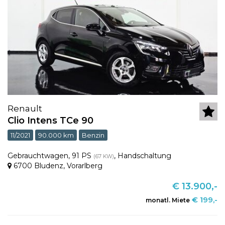
Renault
Clio Intens TCe 90
11/2021
90.000 km
Benzin
Gebrauchtwagen
,
91 PS
,
Handschaltung
(67 KW)
6700 Bludenz
,
Vorarlberg
€ 13.900,-
€ 199,-
monatl. Miete