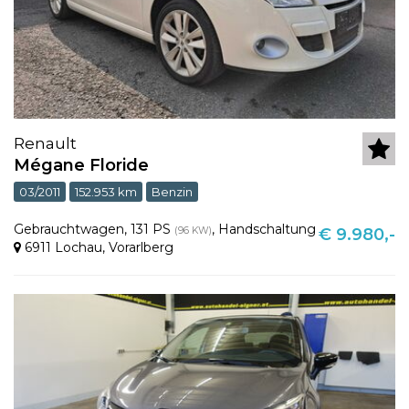
Renault
Mégane Floride
03/2011
152.953 km
Benzin
Gebrauchtwagen
,
131 PS
,
Handschaltung
(96 KW)
€ 9.980,-
6911 Lochau
,
Vorarlberg