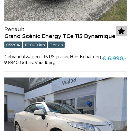
Renault
Grand Scénic Energy TCe 115 Dynamique
05/2014
112.000 km
Benzin
Gebrauchtwagen
,
116 PS
,
Handschaltung
(85 KW)
€ 6.990,-
6840 Götzis
,
Vorarlberg