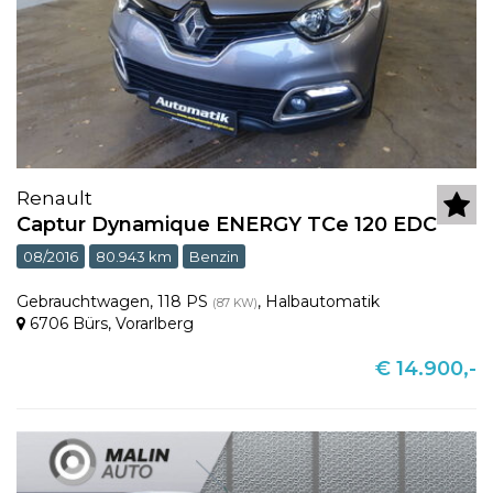
Renault
Captur Dynamique ENERGY TCe 120 EDC
08/2016
80.943 km
Benzin
Gebrauchtwagen
,
118 PS
,
Halbautomatik
(87 KW)
6706 Bürs
,
Vorarlberg
€ 14.900,-