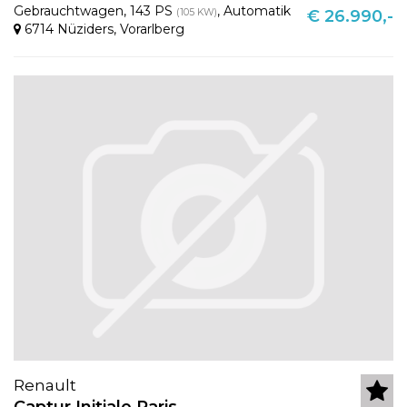
Gebrauchtwagen
,
143 PS
,
Automatik
(105 KW)
€ 26.990,-
6714 Nüziders
,
Vorarlberg
Renault
Captur Initiale Paris