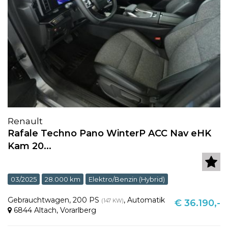
Renault
Rafale Techno Pano WinterP ACC Nav eHK
Kam 20...
03/2025
28.000 km
Elektro/Benzin (Hybrid)
Gebrauchtwagen
,
200 PS
,
Automatik
(147 KW)
€ 36.190,-
6844 Altach
,
Vorarlberg