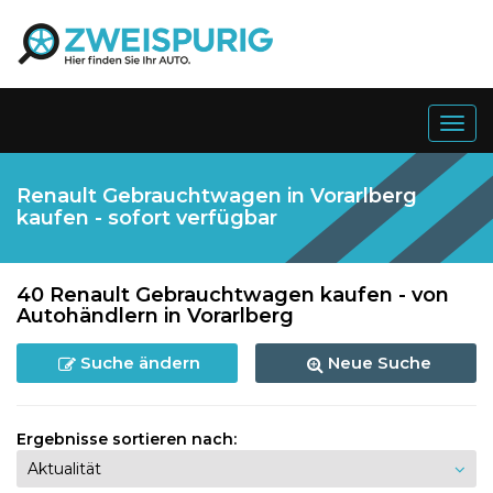
Togg
navig
Renault Gebrauchtwagen in Vorarlberg
kaufen - sofort verfügbar
40 Renault Gebrauchtwagen kaufen - von
Autohändlern in Vorarlberg
Suche ändern
Neue Suche
Ergebnisse sortieren nach: