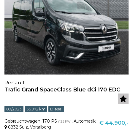
Renault
Trafic Grand SpaceClass Blue dCi 170 EDC
09/2023
35.972 km
Diesel
Gebrauchtwagen
,
170 PS
,
Automatik
(125 KW)
€ 44.900,-
6832 Sulz
,
Vorarlberg