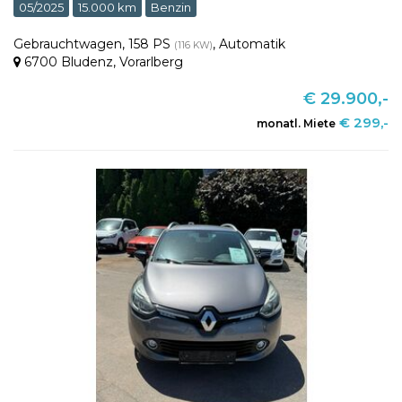
05/2025
15.000 km
Benzin
Gebrauchtwagen
,
158 PS
,
Automatik
(116 KW)
6700 Bludenz
,
Vorarlberg
€ 29.900,-
€ 299,-
monatl. Miete