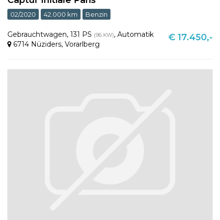
02/2020
42.000 km
Benzin
Gebrauchtwagen
,
131 PS
,
Automatik
(96 KW)
€ 17.450,-
6714 Nüziders
,
Vorarlberg