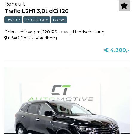
Renault
Trafic L2H1 3,0t dCi 120
05/2017
270.000 km
Diesel
Gebrauchtwagen
,
120 PS
,
Handschaltung
(88 KW)
6840 Götzis
,
Vorarlberg
€ 4.300,-