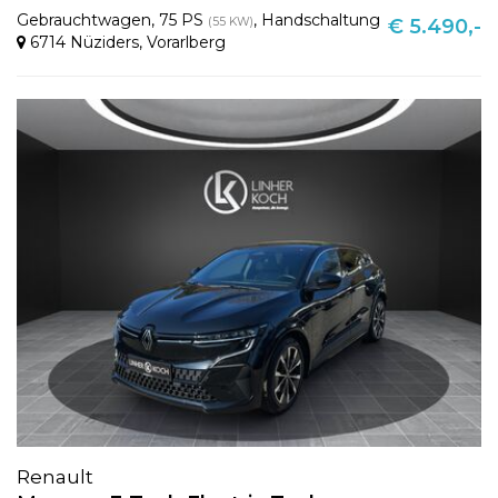
Gebrauchtwagen
,
75 PS
,
Handschaltung
(55 KW)
€ 5.490,-
6714 Nüziders
,
Vorarlberg
Renault