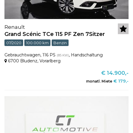
Renault
Grand Scénic TCe 115 PF Zen 7Sitzer
07/2020
100.000 km
Benzin
Gebrauchtwagen
,
116 PS
,
Handschaltung
(85 KW)
6700 Bludenz
,
Vorarlberg
€ 14.900,-
€ 179,-
monatl. Miete