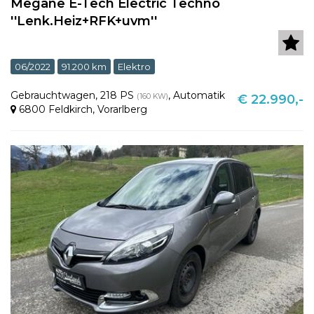
Megane E-Tech Electric Techno
''Lenk.Heiz+RFK+uvm''
06/2022
91.200 km
Elektro
Gebrauchtwagen
,
218 PS
,
Automatik
(160 KW)
€ 22.990,-
6800 Feldkirch
,
Vorarlberg