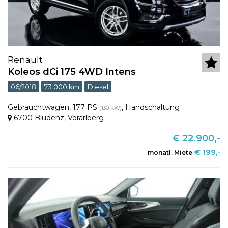
Renault
Koleos dCi 175 4WD Intens
06/2018
73.000 km
Diesel
Gebrauchtwagen
,
177 PS
,
Handschaltung
(130 KW)
6700 Bludenz
,
Vorarlberg
€ 22.900,-
€ 199,-
monatl. Miete