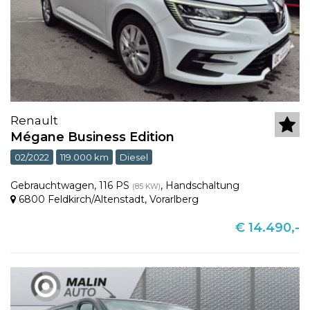
Renault
Mégane Business Edition
02/2022
119.000 km
Diesel
Gebrauchtwagen
,
116 PS
,
Handschaltung
(85 KW)
6800 Feldkirch/Altenstadt
,
Vorarlberg
€ 14.490,-