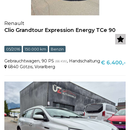
Renault
Clio Grandtour Expression Energy TCe 90
05/2016
150.000 km
Benzin
Gebrauchtwagen
,
90 PS
,
Handschaltung
(66 KW)
€ 6.400,-
6840 Götzis
,
Vorarlberg