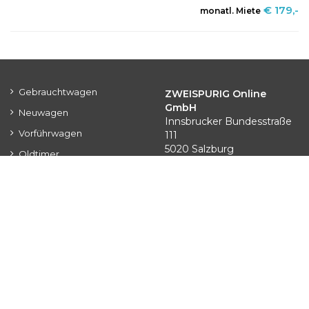
€ 179,-
monatl. Miete
Gebrauchtwagen
ZWEISPURIG Online
GmbH
Neuwagen
Innsbrucker Bundesstraße
Vorführwagen
111
5020 Salzburg
Oldtimer
Tel. 0800 222 744
Alle Fahrzeuge
Kontakt
Login für Händler
Datenschutz
AGB
Impressum