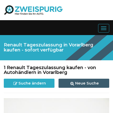
Togg
navig
Renault Tageszulassung in Vorarlberg
kaufen - sofort verfügbar
1 Renault Tageszulassung kaufen - von
Autohändlern in Vorarlberg
Suche ändern
Neue Suche