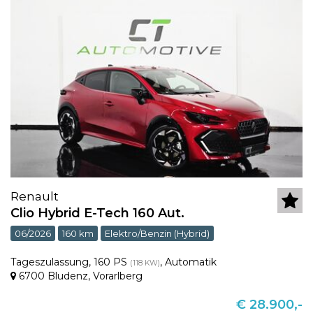
Renault
Clio Hybrid E-Tech 160 Aut.
06/2026
160 km
Elektro/Benzin (Hybrid)
Tageszulassung
,
160 PS
,
Automatik
(118 KW)
6700 Bludenz
,
Vorarlberg
€ 28.900,-