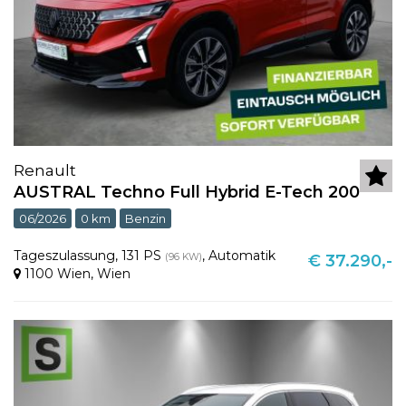
Renault
AUSTRAL Techno Full Hybrid E-Tech 200
06/2026
0 km
Benzin
Tageszulassung
,
131 PS
,
Automatik
(96 KW)
€ 37.290,-
1100 Wien
,
Wien