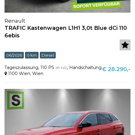
Renault
TRAFIC Kastenwagen L1H1 3,0t Blue dCi 110
6ebis
06/2026
0 km
Diesel
Tageszulassung
,
110 PS
,
Handschaltung
(81 KW)
€ 28.290,-
1100 Wien
,
Wien