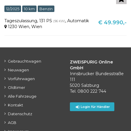
12/2025
10 km
Benzin
Tageszulassung
,
131 PS
,
Automatik
(96 KW)
€ 49.990,-
1230 Wien
,
Wien
Gebrauchtwagen
ZWEISPURIG Online
GmbH
Neuwagen
Innsbrucker Bundesstraße
Vorführwagen
111
5020 Salzburg
Oldtimer
Tel. 0800 222 744
Alle Fahrzeuge
Kontakt
Login für Händler
Datenschutz
AGB