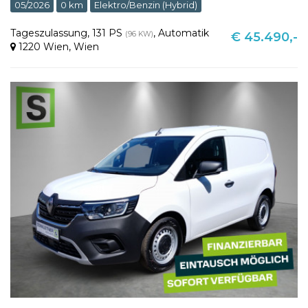
05/2026
0 km
Elektro/Benzin (Hybrid)
Tageszulassung
,
131 PS
,
Automatik
(96 KW)
€ 45.490,-
1220 Wien
,
Wien