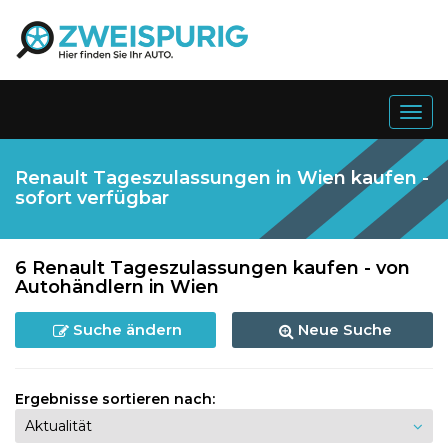
Togg
navig
Renault Tageszulassungen in Wien kaufen -
sofort verfügbar
6 Renault Tageszulassungen kaufen - von
Autohändlern in Wien
Suche ändern
Neue Suche
Ergebnisse sortieren nach: