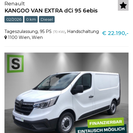
Renault
KANGOO VAN EXTRA dCi 95 6ebis
02/2026
0 km
Diesel
Tageszulassung
,
95 PS
,
Handschaltung
(70 KW)
€ 22.190,-
1100 Wien
,
Wien