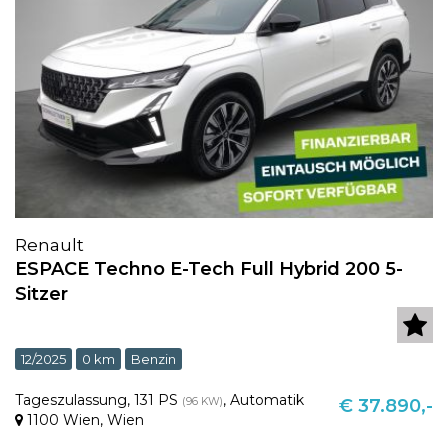
Renault
ESPACE Techno E-Tech Full Hybrid 200 5-
Sitzer
12/2025
0 km
Benzin
Tageszulassung
,
131 PS
,
Automatik
(96 KW)
€ 37.890,-
1100 Wien
,
Wien