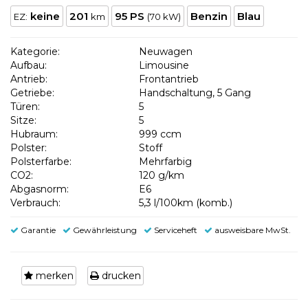
keine
201
95 PS
Benzin
Blau
EZ:
km
(70 kW)
Kategorie:
Neuwagen
Aufbau:
Limousine
Antrieb:
Frontantrieb
Getriebe:
Handschaltung, 5 Gang
Türen:
5
Sitze:
5
Hubraum:
999 ccm
Polster:
Stoff
Polsterfarbe:
Mehrfarbig
CO2:
120 g/km
Abgasnorm:
E6
Verbrauch:
5,3 l/100km (komb.)
Garantie
Gewährleistung
Serviceheft
ausweisbare MwSt.
merken
drucken