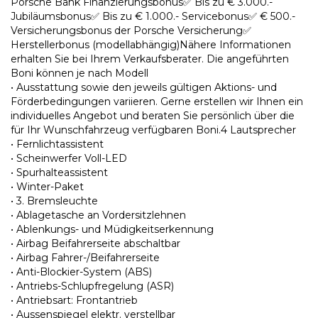
Porsche Bank Finanzierungsbonus✅ Bis zu € 3.000.-
Jubiläumsbonus✅ Bis zu € 1.000.- Servicebonus✅ € 500.-
Versicherungsbonus der Porsche Versicherung✅
Herstellerbonus (modellabhängig)Nähere Informationen
erhalten Sie bei Ihrem Verkaufsberater. Die angeführten
Boni können je nach Modell
• Ausstattung sowie den jeweils gültigen Aktions- und
Förderbedingungen variieren. Gerne erstellen wir Ihnen ein
individuelles Angebot und beraten Sie persönlich über die
für Ihr Wunschfahrzeug verfügbaren Boni.4 Lautsprecher
• Fernlichtassistent
• Scheinwerfer Voll-LED
• Spurhalteassistent
• Winter-Paket
• 3. Bremsleuchte
• Ablagetasche an Vordersitzlehnen
• Ablenkungs- und Müdigkeitserkennung
• Airbag Beifahrerseite abschaltbar
• Airbag Fahrer-/Beifahrerseite
• Anti-Blockier-System (ABS)
• Antriebs-Schlupfregelung (ASR)
• Antriebsart: Frontantrieb
• Aussenspiegel elektr. verstellbar