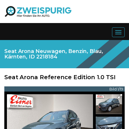
Togg
navig
Seat Arona Neuwagen, Benzin, Blau,
Kärnten, ID 2218184
Seat
Arona Reference Edition 1.0 TSI
Bild 1/19