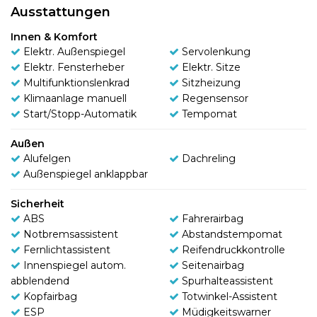
Ausstattungen
Innen & Komfort
Elektr. Außenspiegel
Servolenkung
Elektr. Fensterheber
Elektr. Sitze
Multifunktionslenkrad
Sitzheizung
Klimaanlage manuell
Regensensor
Start/Stopp-Automatik
Tempomat
Außen
Alufelgen
Dachreling
Außenspiegel anklappbar
Sicherheit
ABS
Fahrerairbag
Notbremsassistent
Abstandstempomat
Fernlichtassistent
Reifendruckkontrolle
Innenspiegel autom.
Seitenairbag
abblendend
Spurhalteassistent
Kopfairbag
Totwinkel-Assistent
ESP
Müdigkeitswarner