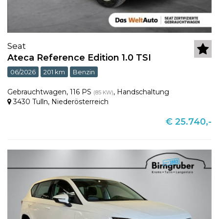
Seat
Ateca Reference Edition 1.0 TSI
06/2026
201 km
Benzin
Gebrauchtwagen
,
116 PS
,
Handschaltung
(85 KW)
3430 Tulln
,
Niederösterreich
€ 25.740,-