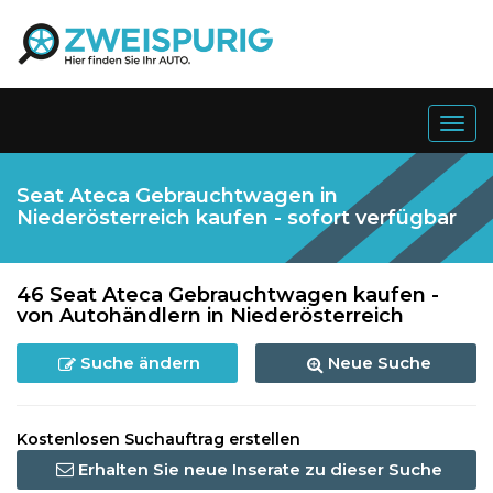
Togg
navig
Seat Ateca Gebrauchtwagen in
Niederösterreich kaufen - sofort verfügbar
46 Seat Ateca Gebrauchtwagen kaufen -
von Autohändlern in Niederösterreich
Suche ändern
Neue Suche
Kostenlosen Suchauftrag erstellen
Erhalten Sie neue Inserate zu dieser Suche