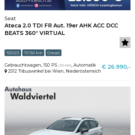
Seat
Ateca 2.0 TDI FR Aut. 19er AHK ACC DCC
BEATS 360° VIRTUAL
11/2023
75.150 km
Diesel
Gebrauchtwagen
,
150 PS
,
Automatik
(110 KW)
€ 26.990,-
2512 Tribuswinkel bei Wien
,
Niederösterreich