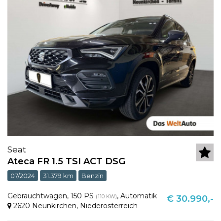
Seat
Ateca FR 1.5 TSI ACT DSG
07/2024
31.379 km
Benzin
Gebrauchtwagen
,
150 PS
,
Automatik
(110 KW)
€ 30.990,-
2620 Neunkirchen
,
Niederösterreich