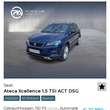
Seat
Ateca Xcellence 1.5 TSI ACT DSG
04/2020
93.906 km
Benzin
Gebrauchtwagen
,
150 PS
,
Automatik
(110 KW)
€ 20.980,-