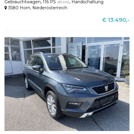
Gebrauchtwagen
,
116 PS
,
Handschaltung
(85 KW)
3580 Horn
,
Niederösterreich
€ 13.490,-