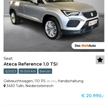
Seat
Ateca Reference 1.0 TSI
12/2023
19.000 km
Benzin
Gebrauchtwagen
,
110 PS
,
Handschaltung
(81 KW)
3430 Tulln
,
Niederösterreich
€ 20.990,-