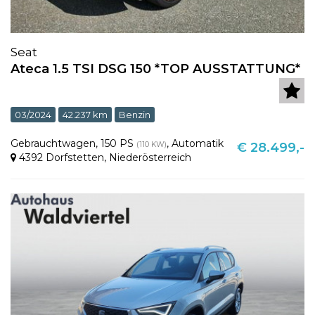
Seat
Ateca 1.5 TSI DSG 150 *TOP AUSSTATTUNG*
03/2024
42.237 km
Benzin
Gebrauchtwagen
,
150 PS
,
Automatik
(110 KW)
€ 28.499,-
4392 Dorfstetten
,
Niederösterreich