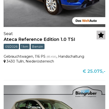
Seat
Ateca Reference Edition 1.0 TSI
05/2026
1 km
Benzin
Gebrauchtwagen
,
116 PS
,
Handschaltung
(85 KW)
3430 Tulln
,
Niederösterreich
€ 25.075,-