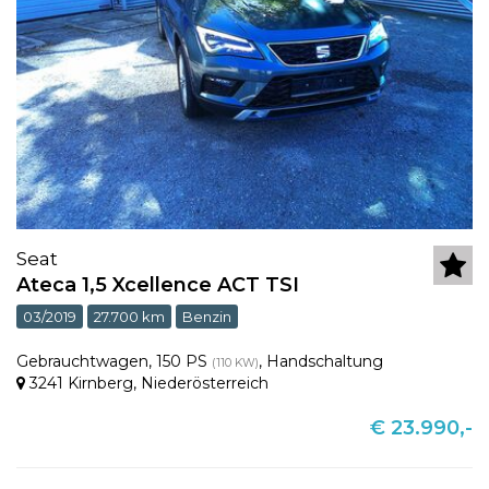
Seat
Ateca 1,5 Xcellence ACT TSI
03/2019
27.700 km
Benzin
Gebrauchtwagen
,
150 PS
,
Handschaltung
(110 KW)
3241 Kirnberg
,
Niederösterreich
€ 23.990,-