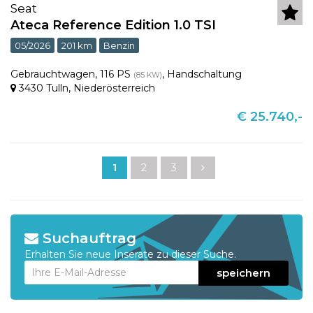
Seat
Ateca Reference Edition 1.0 TSI
05/2026
201 km
Benzin
Gebrauchtwagen
,
116 PS
,
Handschaltung
(85 KW)
3430 Tulln
,
Niederösterreich
€ 25.740,-
1
2
3
Suchauftrag
Erhalten Sie neue Inserate zu dieser Suche.
speichern