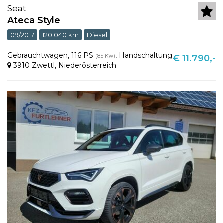
Seat
Ateca Style
09/2017
120.040 km
Diesel
Gebrauchtwagen
,
116 PS
,
Handschaltung
(85 KW)
€ 11.790,-
3910 Zwettl
,
Niederösterreich