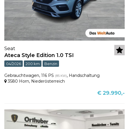
Seat
Ateca Style Edition 1.0 TSI
04/2026
200 km
Benzin
Gebrauchtwagen
,
116 PS
,
Handschaltung
(85 KW)
3580 Horn
,
Niederösterreich
€ 29.990,-