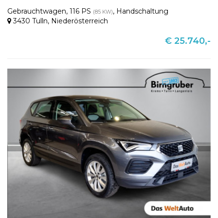
Gebrauchtwagen
,
116 PS
,
Handschaltung
(85 KW)
3430 Tulln
,
Niederösterreich
€ 25.740,-