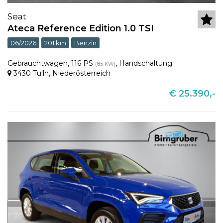
Seat
Ateca Reference Edition 1.0 TSI
06/2026
201 km
Benzin
Gebrauchtwagen
,
116 PS
,
Handschaltung
(85 KW)
3430 Tulln
,
Niederösterreich
€ 25.390,-