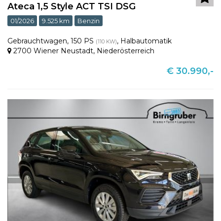
Ateca 1,5 Style ACT TSI DSG
01/2026
9.525 km
Benzin
Gebrauchtwagen
,
150 PS
,
Halbautomatik
(110 KW)
2700 Wiener Neustadt
,
Niederösterreich
€ 30.990,-