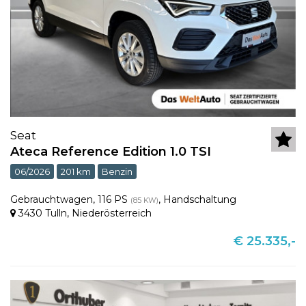
Seat
Ateca Reference Edition 1.0 TSI
06/2026
201 km
Benzin
Gebrauchtwagen
,
116 PS
,
Handschaltung
(85 KW)
3430 Tulln
,
Niederösterreich
€ 25.335,-