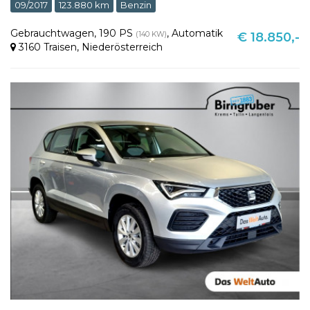
09/2017
123.880 km
Benzin
Gebrauchtwagen
,
190 PS
,
Automatik
(140 KW)
€ 18.850,-
3160 Traisen
,
Niederösterreich