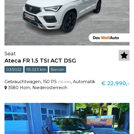
Seat
Ateca FR 1.5 TSI ACT DSG
03/2022
115.023 km
Benzin
Gebrauchtwagen
,
150 PS
,
Automatik
(110 KW)
€ 22.990,-
3580 Horn
,
Niederösterreich