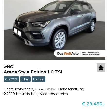
Seat
Ateca Style Edition 1.0 TSI
06/2026
5 km
Benzin
Gebrauchtwagen
,
116 PS
,
Handschaltung
(85 KW)
2620 Neunkirchen
,
Niederösterreich
€ 29.490,-