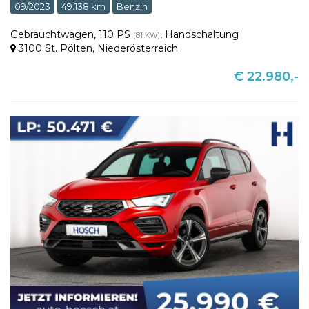
09/2023
49.138 km
Benzin
Gebrauchtwagen
,
110 PS
,
Handschaltung
(81 KW)
3100 St. Pölten
,
Niederösterreich
€ 22.980,-