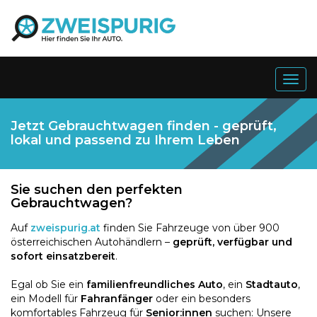
Togg
navig
Jetzt Gebrauchtwagen finden - geprüft,
lokal und passend zu Ihrem Leben
Sie suchen den perfekten
Gebrauchtwagen?
Auf
zweispurig.at
finden Sie Fahrzeuge von über 900
österreichischen Autohändlern –
geprüft, verfügbar und
sofort einsatzbereit
.
Egal ob Sie ein
familienfreundliches Auto
, ein
Stadtauto
,
ein Modell für
Fahranfänger
oder ein besonders
komfortables Fahrzeug für
Senior:innen
suchen: Unsere