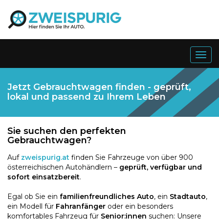
Togg
navig
Jetzt Gebrauchtwagen finden - geprüft,
lokal und passend zu Ihrem Leben
Sie suchen den perfekten
Gebrauchtwagen?
Auf
zweispurig.at
finden Sie Fahrzeuge von über 900
österreichischen Autohändlern –
geprüft, verfügbar und
sofort einsatzbereit
.
Egal ob Sie ein
familienfreundliches Auto
, ein
Stadtauto
,
ein Modell für
Fahranfänger
oder ein besonders
komfortables Fahrzeug für
Senior:innen
suchen: Unsere