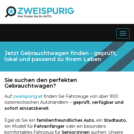
Togg
navig
Jetzt Gebrauchtwagen finden - geprüft,
lokal und passend zu Ihrem Leben
Sie suchen den perfekten
Gebrauchtwagen?
Auf
zweispurig.at
finden Sie Fahrzeuge von über 900
österreichischen Autohändlern –
geprüft, verfügbar und
sofort einsatzbereit
.
Egal ob Sie ein
familienfreundliches Auto
, ein
Stadtauto
,
ein Modell für
Fahranfänger
oder ein besonders
komfortables Fahrzeug für
Senior:innen
suchen: Unsere