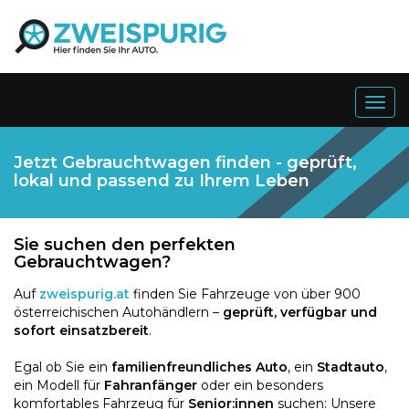
Togg
navig
Jetzt Gebrauchtwagen finden - geprüft,
lokal und passend zu Ihrem Leben
Sie suchen den perfekten
Gebrauchtwagen?
Auf
zweispurig.at
finden Sie Fahrzeuge von über 900
österreichischen Autohändlern –
geprüft, verfügbar und
sofort einsatzbereit
.
Egal ob Sie ein
familienfreundliches Auto
, ein
Stadtauto
,
ein Modell für
Fahranfänger
oder ein besonders
komfortables Fahrzeug für
Senior:innen
suchen: Unsere