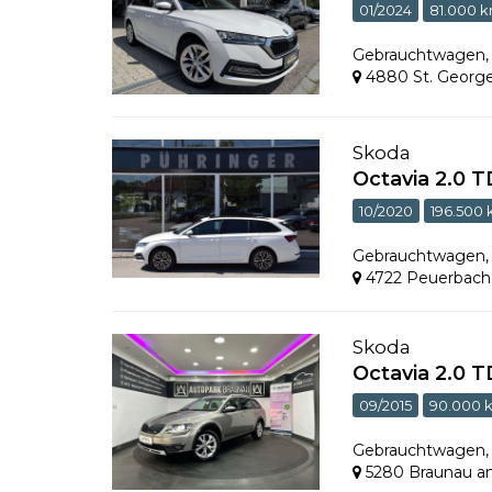
01/2024
81.000 
Gebrauchtwagen
4880 St. Georg
Skoda
Octavia 2.0 
10/2020
196.500
Gebrauchtwagen
4722 Peuerbach
Skoda
Octavia 2.0 
09/2015
90.000 
Gebrauchtwagen
5280 Braunau a