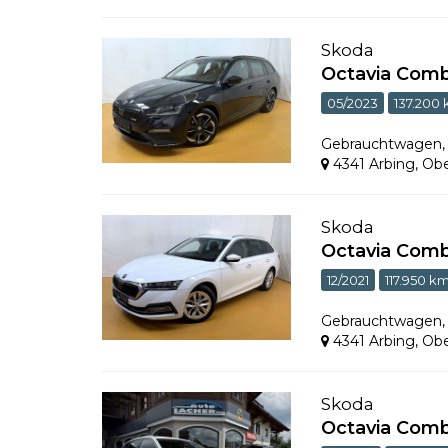
Skoda
Octavia Comb
05/2023
137.200
Gebrauchtwagen
4341 Arbing
,
Obe
Skoda
Octavia Comb
12/2021
117.950 k
Gebrauchtwagen
4341 Arbing
,
Obe
Skoda
Octavia Com