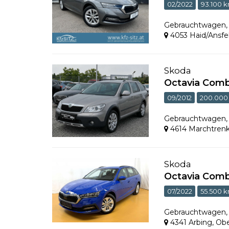
02/2022
93.100 
Gebrauchtwagen
4053 Haid/Ansfe
Skoda
Octavia Comb
09/2012
200.000
Gebrauchtwagen
4614 Marchtren
Skoda
Octavia Comb
07/2022
55.500 
Gebrauchtwagen
4341 Arbing
,
Obe