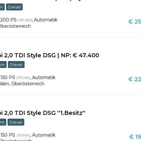
km
Diesel
,
200 PS
,
Automatik
(147 KW)
€ 25
Oberösterreich
 2,0 TDI Style DSG | NP: € 47.400
 km
Diesel
,
150 PS
,
Automatik
(110 KW)
€ 22
lden
,
Oberösterreich
 2,0 TDI Style DSG ''1.Besitz''
km
Diesel
,
150 PS
,
Automatik
(110 KW)
€ 19