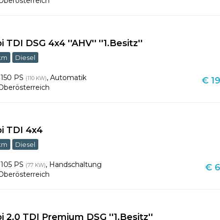
Oberösterreich
 TDI DSG 4x4 ''AHV'' ''1.Besitz''
 km
Diesel
,
150 PS
,
Automatik
(110 KW)
€ 19
Oberösterreich
i TDI 4x4
 km
Diesel
,
105 PS
,
Handschaltung
(77 KW)
€ 6
Oberösterreich
 2,0 TDI Premium DSG ''1.Besitz''