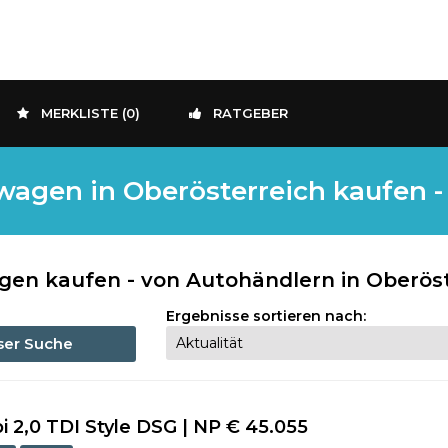
MERKLISTE (
0
)
RATGEBER
agen in Oberösterreich kaufen - 
en kaufen - von Autohändlern in Oberöst
Ergebnisse sortieren nach:
eser Suche
 2,0 TDI Style DSG | NP € 45.055