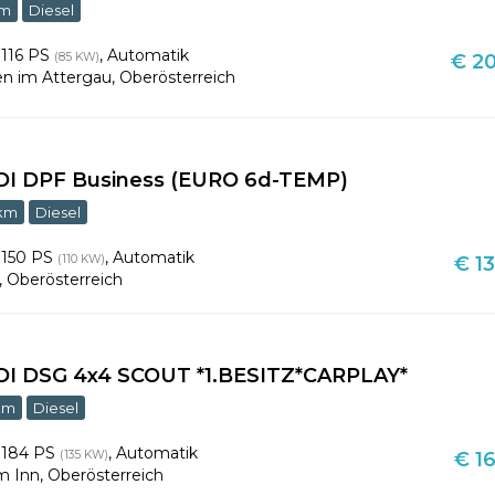
km
Diesel
,
116 PS
,
Automatik
(85 KW)
€ 20
en im Attergau
,
Oberösterreich
TDI DPF Business (EURO 6d-TEMP)
 km
Diesel
,
150 PS
,
Automatik
(110 KW)
€ 13
,
Oberösterreich
TDI DSG 4x4 SCOUT *1.BESITZ*CARPLAY*
km
Diesel
,
184 PS
,
Automatik
(135 KW)
€ 16
m Inn
,
Oberösterreich