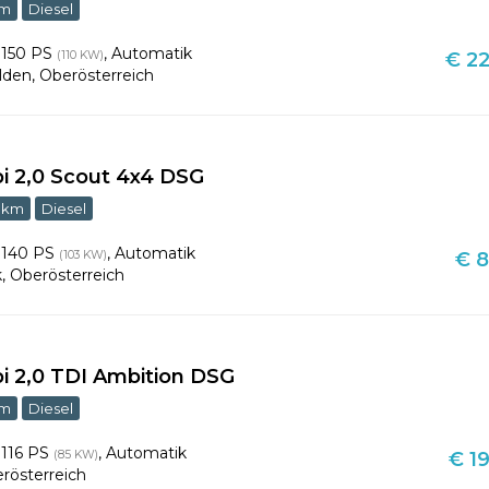
km
Diesel
,
150 PS
,
Automatik
(110 KW)
€ 22
lden
,
Oberösterreich
i 2,0 Scout 4x4 DSG
 km
Diesel
,
140 PS
,
Automatik
(103 KW)
€ 8
k
,
Oberösterreich
i 2,0 TDI Ambition DSG
km
Diesel
,
116 PS
,
Automatik
(85 KW)
€ 19
rösterreich