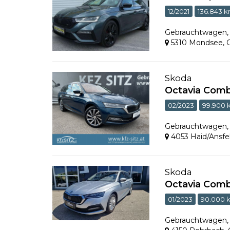
12/2021
136.843 
Gebrauchtwagen
5310 Mondsee
,
Skoda
Octavia Combi
02/2023
99.900
Gebrauchtwagen
4053 Haid/Ansfe
Skoda
Octavia Combi
01/2023
90.000 
Gebrauchtwagen