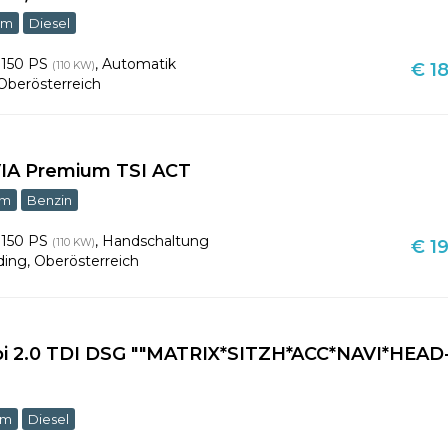
km
Diesel
,
150 PS
,
Automatik
(110 KW)
€ 18
Oberösterreich
IA Premium TSI ACT
km
Benzin
,
150 PS
,
Handschaltung
(110 KW)
€ 19
ding
,
Oberösterreich
bi 2.0 TDI DSG ""MATRIX*SITZH*ACC*NAVI*HEAD
km
Diesel