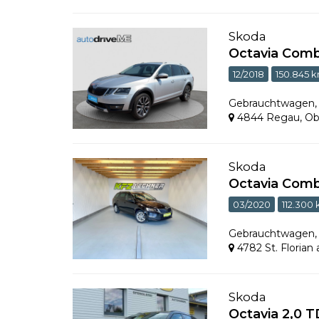
Skoda
Octavia Comb
12/2018
150.845 
Gebrauchtwagen
4844 Regau
,
Ob
Skoda
Octavia Comb
03/2020
112.300
Gebrauchtwagen
4782 St. Florian
Skoda
Octavia 2,0 