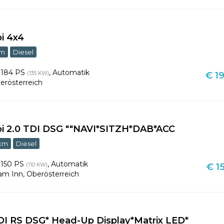
i 4x4
km
Diesel
,
184 PS
,
Automatik
(135 KW)
€ 19
erösterreich
i 2.0 TDI DSG ""NAVI*SITZH*DAB*ACC
 km
Diesel
,
150 PS
,
Automatik
(110 KW)
€ 1
 am Inn
,
Oberösterreich
TDI RS DSG* Head-Up Display*Matrix LED*