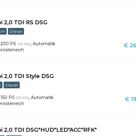
i 2,0 TDI RS DSG
 km
Diesel
,
200 PS
,
Automatik
(147 KW)
€ 26
rösterreich
i 2,0 TDI Style DSG
m
Diesel
,
150 PS
,
Automatik
(110 KW)
€ 19
rösterreich
bi 2,0 TDI DSG*HUD*LED*ACC*RFK*