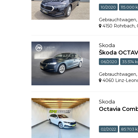
10/2020
115.000 
Gebrauchtwagen
4150 Rohrbach
,
Skoda
Škoda OCTAV
06/2020
35.574 
Gebrauchtwagen
4060 Linz-Leon
Skoda
Octavia Com
02/2022
85.703 