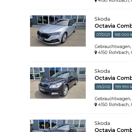
4150 Rohrbach
,
Skoda
Octavia Combi
07/2021
169.000
Gebrauchtwagen
4150 Rohrbach
,
Skoda
Octavia Comb
09/2012
199.990
Gebrauchtwagen
4150 Rohrbach
,
Skoda
Octavia Combi