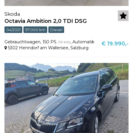
Skoda
Octavia Ambition 2,0 TDI DSG
04/2021
97.000 km
Diesel
Gebrauchtwagen
,
150 PS
,
Automatik
(110 KW)
€ 19.990,-
5302 Henndorf am Wallersee
,
Salzburg