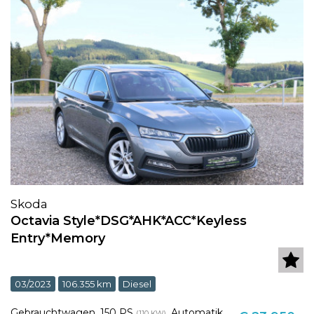
Skoda
Octavia Style*DSG*AHK*ACC*Keyless
Entry*Memory
03/2023
106.355 km
Diesel
Gebrauchtwagen
,
150 PS
,
Automatik
(110 KW)