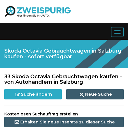
Togg
navig
Skoda Octavia Gebrauchtwagen in Salzburg
kaufen - sofort verfügbar
33 Skoda Octavia Gebrauchtwagen kaufen -
von Autohändlern in Salzburg
Suche ändern
Neue Suche
Kostenlosen Suchauftrag erstellen
Erhalten Sie neue Inserate zu dieser Suche