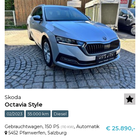
Skoda
Octavia Style
02/2023
55.000 km
Diesel
Gebrauchtwagen
,
150 PS
,
Automatik
(110 KW)
€ 25.890,-
5452 Pfarrwerfen
,
Salzburg