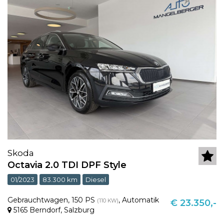
Skoda
Octavia 2.0 TDI DPF Style
01/2023
83.300 km
Diesel
Gebrauchtwagen
,
150 PS
,
Automatik
(110 KW)
€ 23.350,-
5165 Berndorf
,
Salzburg