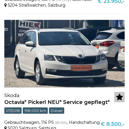
€ 23.950,-
5204 Straßwalchen
,
Salzburg
Skoda
Octavia* Pickerl NEU* Service gepflegt*
07/2018
198.000 km
Diesel
Gebrauchtwagen
,
116 PS
,
Handschaltung
(85 KW)
€ 8.500,-
5020 Salzburg
,
Salzburg