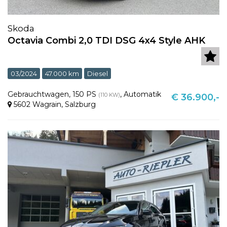
Skoda
Octavia Combi 2,0 TDI DSG 4x4 Style AHK
03/2024
47.000 km
Diesel
Gebrauchtwagen
,
150 PS
,
Automatik
(110 KW)
€ 36.900,-
5602 Wagrain
,
Salzburg