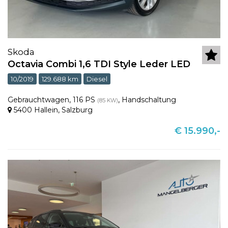
Skoda
Octavia Combi 1,6 TDI Style Leder LED
10/2019
129.688 km
Diesel
Gebrauchtwagen
,
116 PS
,
Handschaltung
(85 KW)
5400 Hallein
,
Salzburg
€ 15.990,-