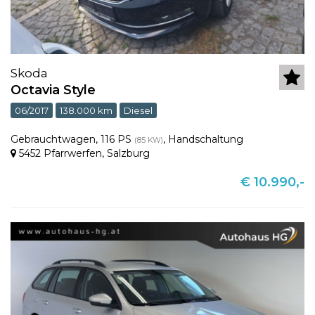
Skoda
Octavia Style
06/2017
138.000 km
Diesel
Gebrauchtwagen
,
116 PS
,
Handschaltung
(85 KW)
5452 Pfarrwerfen
,
Salzburg
€ 10.990,-