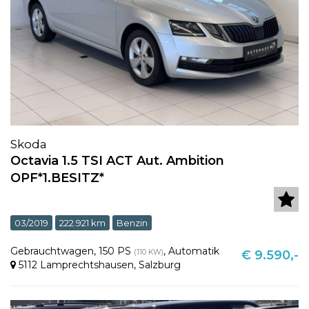
Skoda
Octavia 1.5 TSI ACT Aut. Ambition
OPF*1.BESITZ*
03/2019
222.921 km
Benzin
Gebrauchtwagen
,
150 PS
,
Automatik
(110 KW)
€ 9.590,-
5112 Lamprechtshausen
,
Salzburg