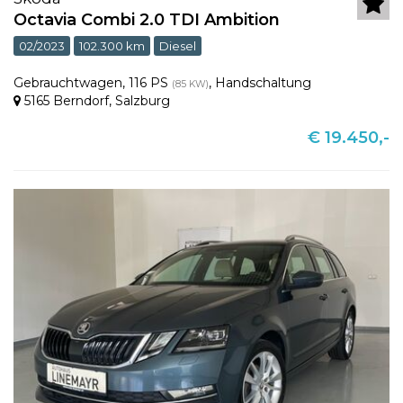
Octavia Combi 2.0 TDI Ambition
02/2023
102.300 km
Diesel
Gebrauchtwagen
,
116 PS
,
Handschaltung
(85 KW)
5165 Berndorf
,
Salzburg
€ 19.450,-