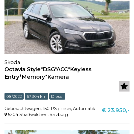
Skoda
Octavia Style*DSG*ACC*Keyless
Entry*Memory*Kamera
08/2022
67.304 km
Diesel
Gebrauchtwagen
,
150 PS
,
Automatik
(110 KW)
€ 23.950,-
5204 Straßwalchen
,
Salzburg