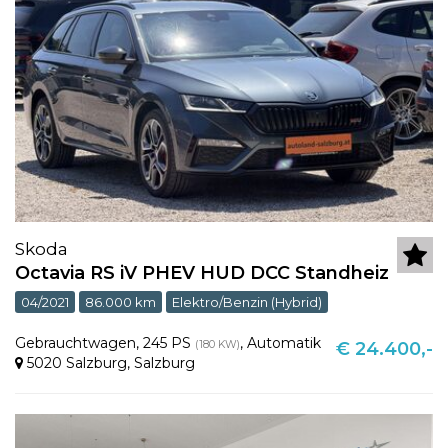
Skoda
Octavia RS iV PHEV HUD DCC Standheiz
04/2021
86.000 km
Elektro/Benzin (Hybrid)
Gebrauchtwagen
,
245 PS
,
Automatik
(180 KW)
€ 24.400,-
5020 Salzburg
,
Salzburg