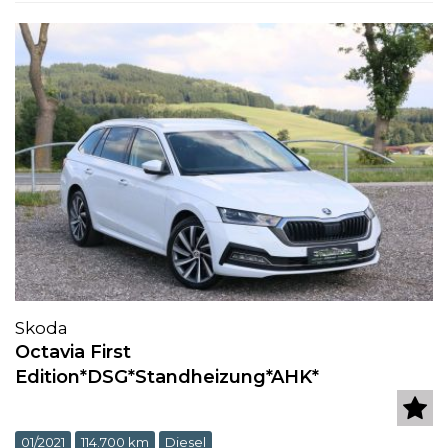
Skoda
Octavia First
Edition*DSG*Standheizung*AHK*
01/2021
114.700 km
Diesel