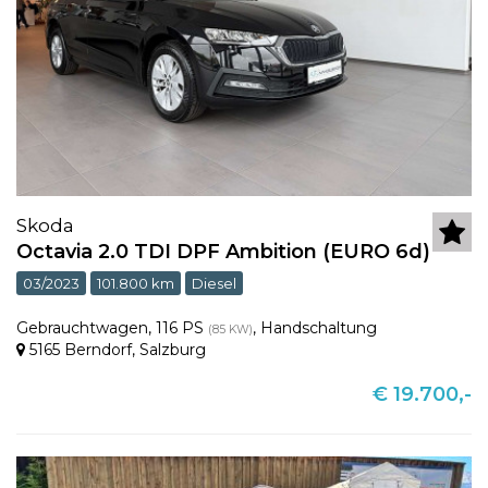
Skoda
Octavia 2.0 TDI DPF Ambition (EURO 6d)
03/2023
101.800 km
Diesel
Gebrauchtwagen
,
116 PS
,
Handschaltung
(85 KW)
5165 Berndorf
,
Salzburg
€ 19.700,-