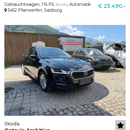
Gebrauchtwagen
,
116 PS
,
Automatik
(85 KW)
€ 23.490,-
5452 Pfarrwerfen
,
Salzburg
Skoda