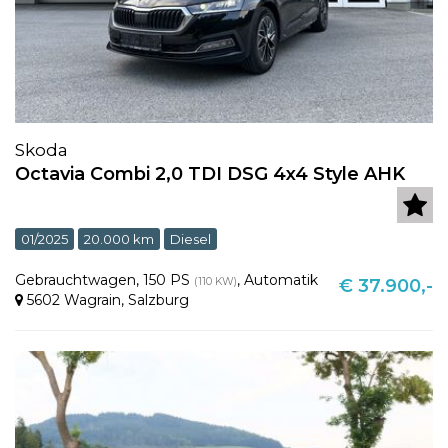
Skoda
Octavia Combi 2,0 TDI DSG 4x4 Style AHK
01/2025
20.000 km
Diesel
Gebrauchtwagen
,
150 PS
,
Automatik
(110 KW)
€ 37.900,-
5602 Wagrain
,
Salzburg