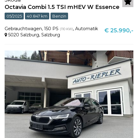
Octavia Combi 1.5 TSI mHEV W Essence
05/2025
40.847 km
Benzin
Gebrauchtwagen
,
150 PS
,
Automatik
(110 KW)
€ 25.990,-
5020 Salzburg
,
Salzburg