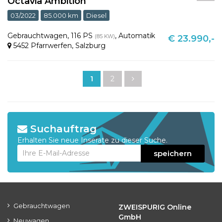
Octavia Ambition
03/2022
85.000 km
Diesel
Gebrauchtwagen
,
116 PS
,
Automatik
(85 KW)
€ 23.990,-
5452 Pfarrwerfen
,
Salzburg
1
2
Suchauftrag
Erhalten Sie neue Inserate zu dieser Suche.
speichern
Gebrauchtwagen
ZWEISPURIG Online
GmbH
Neuwagen