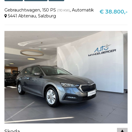
Gebrauchtwagen
,
150 PS
,
Automatik
(110 KW)
€ 38.800,-
5441 Abtenau
,
Salzburg
Skoda