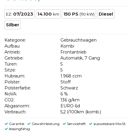
07/2023
14.100
150 PS
Diesel
EZ:
km
(110 kW)
Silber
Kategorie:
Gebrauchtwagen
Aufbau:
Kombi
Antrieb:
Frontantrieb
Getriebe:
Automatik, 7 Gang
Türen:
5
Sitze:
5
Hubraum:
1.968 ccm
Polster:
Stoff
Polsterfarbe:
Schwarz
NoVA:
6 %
CO2:
136 g/km
Abgasnorm:
EURO 6d
Verbrauch:
5,2 l/100km (komb.)
Garantie
Gewährleistung
Serviceheft
ausweisbare MwSt.
leasingfähig