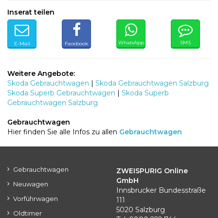
Inserat teilen
WhatsApp
SMS
E-Mail
Facebook
Weitere Angebote:
Skoda Gebrauchtwagen
|
Skoda Gebrauchtwagen Salzburg
Skoda Superb Gebrauchtwagen
|
Skoda Superb
Gebrauchtwagen Salzburg
Gebrauchtwagen
Hier finden Sie alle Infos zu allen
Gebrauchtwagen
Gebrauchtwagen
ZWEISPURIG Online
GmbH
Neuwagen
Innsbrucker Bundesstraße
Vorführwagen
111
5020 Salzburg
Oldtimer