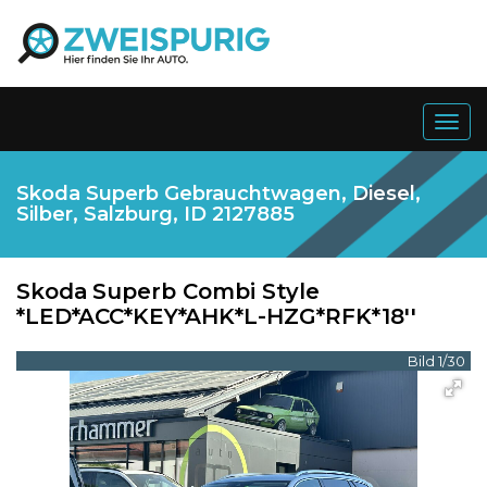
Togg
navig
Skoda Superb Gebrauchtwagen, Diesel,
Silber, Salzburg, ID 2127885
Skoda
Superb Combi Style
*LED*ACC*KEY*AHK*L-HZG*RFK*18''
Bild 1/30