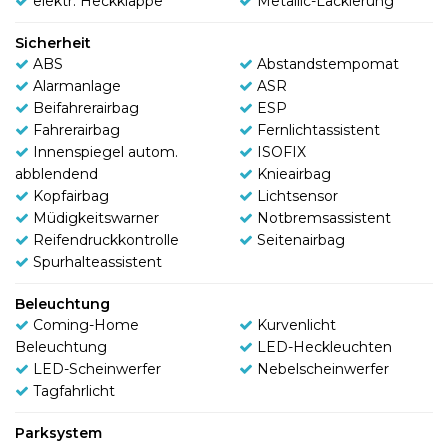
elektr. Heckklappe
Metallic-Lackierung
Sicherheit
ABS
Abstandstempomat
Alarmanlage
ASR
Beifahrerairbag
ESP
Fahrerairbag
Fernlichtassistent
Innenspiegel autom.
ISOFIX
abblendend
Knieairbag
Kopfairbag
Lichtsensor
Müdigkeitswarner
Notbremsassistent
Reifendruckkontrolle
Seitenairbag
Spurhalteassistent
Beleuchtung
Coming-Home
Kurvenlicht
Beleuchtung
LED-Heckleuchten
LED-Scheinwerfer
Nebelscheinwerfer
Tagfahrlicht
Parksystem