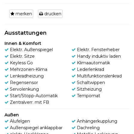
merken
drucken
Ausstattungen
Innen & Komfort
Elektr. Außenspiegel
Elektr. Fensterheber
Elektr. Sitze
Handy induktiv laden
Keyless Go
Klimaautomatik
Mehrzonen-Klima
Lederlenkrad
Lenkradheizung
Multifunktionslenkrad
Regensensor
Schaltwippen
Servolenkung
Sitzheizung
Start/Stopp-Automatik
Tempomat
Zentralverr. mit FB
Außen
Alufelgen
Anhängerkupplung
Außenspiegel anklappbar
Dachreling