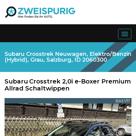
Togg
navig
Subaru Crosstrek Neuwagen, Elektro/Benzin
(Hybrid), Grau, Salzburg, ID 2060300
Subaru
Crosstrek 2,0i e-Boxer Premium
Allrad Schaltwippen
Bild 1/17