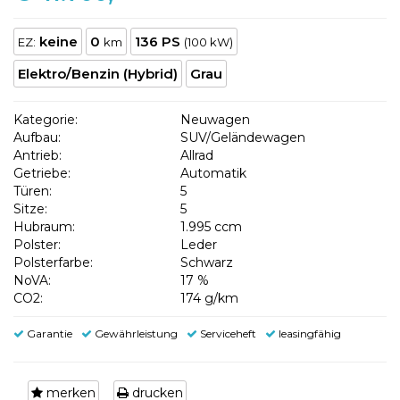
keine
0
136 PS
EZ:
km
(100 kW)
Elektro/Benzin (Hybrid)
Grau
Kategorie:
Neuwagen
Aufbau:
SUV/Geländewagen
Antrieb:
Allrad
Getriebe:
Automatik
Türen:
5
Sitze:
5
Hubraum:
1.995 ccm
Polster:
Leder
Polsterfarbe:
Schwarz
NoVA:
17 %
CO2:
174 g/km
Garantie
Gewährleistung
Serviceheft
leasingfähig
merken
drucken