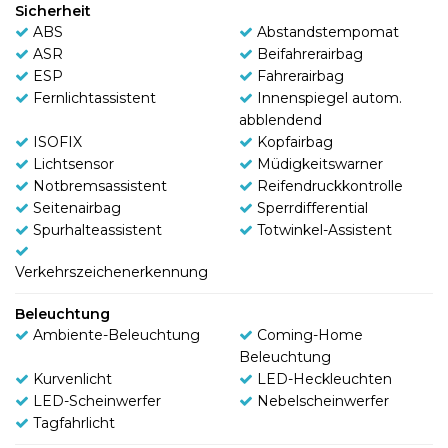
Sicherheit
ABS
Abstandstempomat
ASR
Beifahrerairbag
ESP
Fahrerairbag
Fernlichtassistent
Innenspiegel autom.
abblendend
ISOFIX
Kopfairbag
Lichtsensor
Müdigkeitswarner
Notbremsassistent
Reifendruckkontrolle
Seitenairbag
Sperrdifferential
Spurhalteassistent
Totwinkel-Assistent
Verkehrszeichenerkennung
Beleuchtung
Ambiente-Beleuchtung
Coming-Home
Beleuchtung
Kurvenlicht
LED-Heckleuchten
LED-Scheinwerfer
Nebelscheinwerfer
Tagfahrlicht