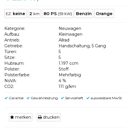
keine
2
80 PS
Benzin
Orange
EZ:
km
(59 kW)
Kategorie:
Neuwagen
Aufbau:
Kleinwagen
Antrieb:
Allrad
Getriebe:
Handschaltung, 5 Gang
Türen:
5
Sitze:
5
Hubraum:
1.197 ccm
Polster:
Stoff
Polsterfarbe:
Mehrfarbig
NoVA:
4 %
CO2:
111 g/km
Garantie
Gewährleistung
Serviceheft
ausweisbare MwSt.
merken
drucken