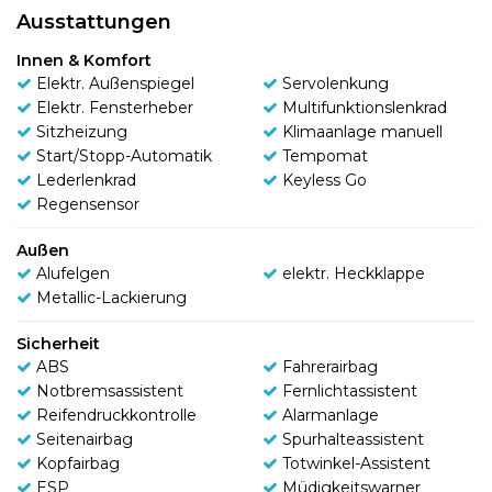
Ausstattungen
Innen & Komfort
Elektr. Außenspiegel
Servolenkung
Elektr. Fensterheber
Multifunktionslenkrad
Sitzheizung
Klimaanlage manuell
Start/Stopp-Automatik
Tempomat
Lederlenkrad
Keyless Go
Regensensor
Außen
Alufelgen
elektr. Heckklappe
Metallic-Lackierung
Sicherheit
ABS
Fahrerairbag
Notbremsassistent
Fernlichtassistent
Reifendruckkontrolle
Alarmanlage
Seitenairbag
Spurhalteassistent
Kopfairbag
Totwinkel-Assistent
ESP
Müdigkeitswarner