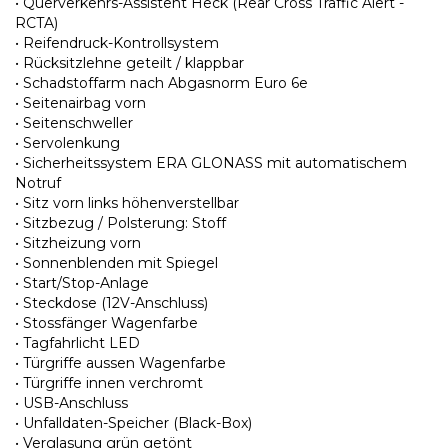
• Querverkehrs-Assistent Heck (Rear Cross Traffic Alert -
RCTA)
• Reifendruck-Kontrollsystem
• Rücksitzlehne geteilt / klappbar
• Schadstoffarm nach Abgasnorm Euro 6e
• Seitenairbag vorn
• Seitenschweller
• Servolenkung
• Sicherheitssystem ERA GLONASS mit automatischem
Notruf
• Sitz vorn links höhenverstellbar
• Sitzbezug / Polsterung: Stoff
• Sitzheizung vorn
• Sonnenblenden mit Spiegel
• Start/Stop-Anlage
• Steckdose (12V-Anschluss)
• Stossfänger Wagenfarbe
• Tagfahrlicht LED
• Türgriffe aussen Wagenfarbe
• Türgriffe innen verchromt
• USB-Anschluss
• Unfalldaten-Speicher (Black-Box)
• Verglasung grün getönt