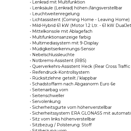
• Lenkrad mit Multifunktion
• Lenksäule (Lenkrad) höhen-/längsverstellbar
• Leuchtweitenregelung
• Lichtassistent (Coming Home - Leaving Home)
• Mild-Hybrid 61 kW (Motor 1.2 Ltr. - 61 kW DualJet
• Mittelkonsole mit Ablagefach
• Multifunktionsanzeige farbig
• Multimediasystem mit 9-Display
• Müdigkeitserkennungs-Sensor
• Nebelschlussleuchte
• Notbrems-Assistent (RBS)
• Querverkehrs-Assistent Heck (Rear Cross Traffic
• Reifendruck-Kontrollsystem
• Rücksitzlehne geteilt / klappbar
• Schadstoffarm nach Abgasnorm Euro 6e
• Seitenairbag vorn
• Seitenschweller
• Servolenkung
• Sicherheitsgurte vorn höhenverstellbar
• Sicherheitssystem ERA GLONASS mit automat
• Sitz vorn links höhenverstellbar
• Sitzbezug / Polsterung: Stoff
• Sitzheizung vorn