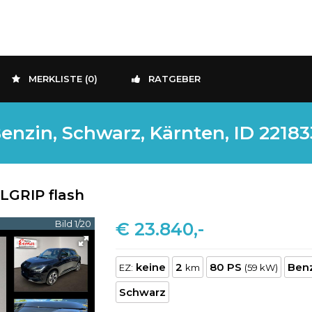
MERKLISTE (
0
)
RATGEBER
enzin, Schwarz, Kärnten, ID 2218
LLGRIP flash
Bild 1/20
€ 23.840,-
keine
2
80 PS
Ben
EZ:
km
(59 kW)
Schwarz