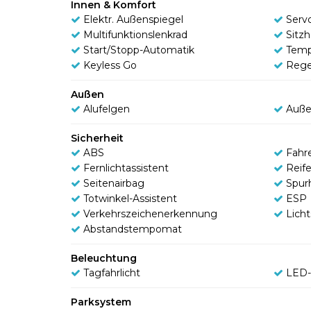
Innen & Komfort
Elektr. Außenspiegel
Serv
Multifunktionslenkrad
Sitz
Start/Stopp-Automatik
Tem
Keyless Go
Rege
Außen
Alufelgen
Auße
Sicherheit
ABS
Fahr
Fernlichtassistent
Reif
Seitenairbag
Spur
Totwinkel-Assistent
ESP
Verkehrszeichenerkennung
Lich
Abstandstempomat
Beleuchtung
Tagfahrlicht
LED-
Parksystem