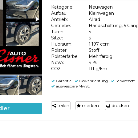
Kategorie:
Neuwagen
Aufbau:
Kleinwagen
Antrieb:
Allrad
Getriebe:
Handschaltung, 5 Gan
Türen:
5
Sitze:
5
Hubraum:
1.197 ccm
Polster:
Stoff
Polsterfarbe:
Mehrfarbig
NoVA:
4 %
CO2:
111 g/km
Garantie
Gewährleistung
Serviceheft
ausweisbare MwSt.
teilen
merken
drucken
dler