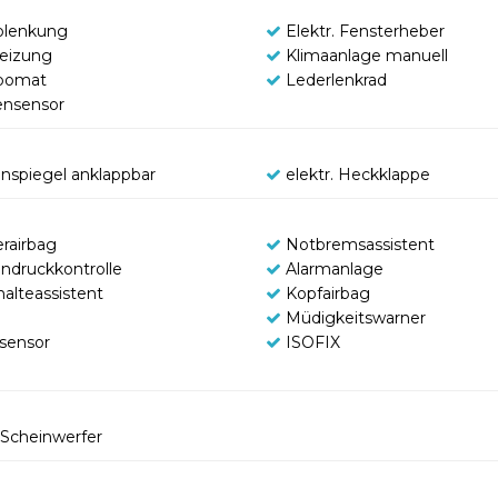
olenkung
Elektr. Fensterheber
heizung
Klimaanlage manuell
pomat
Lederlenkrad
nsensor
nspiegel anklappbar
elektr. Heckklappe
erairbag
Notbremsassistent
endruckkontrolle
Alarmanlage
halteassistent
Kopfairbag
Müdigkeitswarner
tsensor
ISOFIX
Scheinwerfer