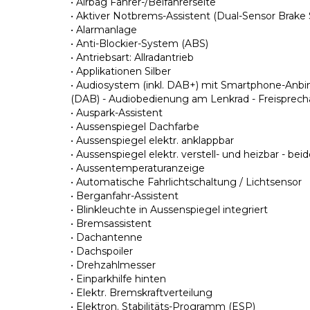
• Airbag Fahrer-/Beifahrerseite
• Aktiver Notbrems-Assistent (Dual-Sensor Brake
• Alarmanlage
• Anti-Blockier-System (ABS)
• Antriebsart: Allradantrieb
• Applikationen Silber
• Audiosystem (inkl. DAB+) mit Smartphone-Anbin
(DAB) - Audiobedienung am Lenkrad - Freisprech
• Auspark-Assistent
• Aussenspiegel Dachfarbe
• Aussenspiegel elektr. anklappbar
• Aussenspiegel elektr. verstell- und heizbar - bei
• Aussentemperaturanzeige
• Automatische Fahrlichtschaltung / Lichtsensor
• Berganfahr-Assistent
• Blinkleuchte in Aussenspiegel integriert
• Bremsassistent
• Dachantenne
• Dachspoiler
• Drehzahlmesser
• Einparkhilfe hinten
• Elektr. Bremskraftverteilung
• Elektron. Stabilitäts-Programm (ESP)