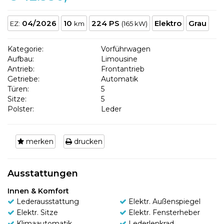
04/2026
10
224 PS
Elektro
Grau
EZ:
km
(165 kW)
Kategorie:
Vorführwagen
Aufbau:
Limousine
Antrieb:
Frontantrieb
Getriebe:
Automatik
Türen:
5
Sitze:
5
Polster:
Leder
merken
drucken
Ausstattungen
Innen & Komfort
Lederausstattung
Elektr. Außenspiegel
Elektr. Sitze
Elektr. Fensterheber
Klimaautomatik
Lederlenkrad