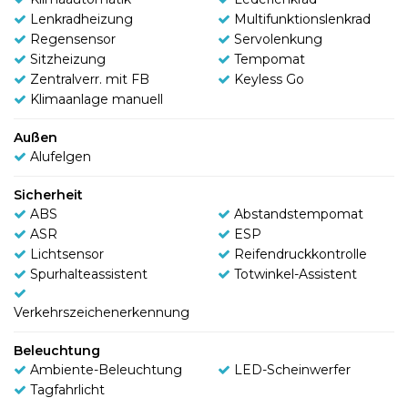
Lenkradheizung
Multifunktionslenkrad
Regensensor
Servolenkung
Sitzheizung
Tempomat
Zentralverr. mit FB
Keyless Go
Klimaanlage manuell
Außen
Alufelgen
Sicherheit
ABS
Abstandstempomat
ASR
ESP
Lichtsensor
Reifendruckkontrolle
Spurhalteassistent
Totwinkel-Assistent
Verkehrszeichenerkennung
Beleuchtung
Ambiente-Beleuchtung
LED-Scheinwerfer
Tagfahrlicht