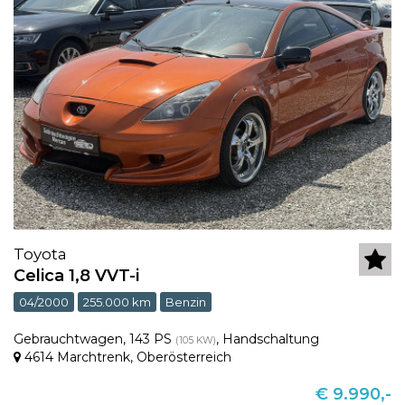
Toyota
Celica 1,8 VVT-i
04/2000
255.000 km
Benzin
Gebrauchtwagen
,
143 PS
,
Handschaltung
(105 KW)
4614 Marchtrenk
,
Oberösterreich
€ 9.990,-