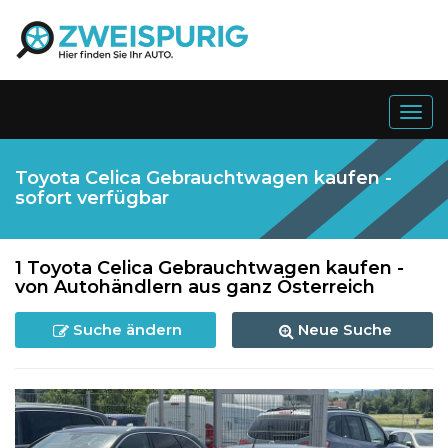
Togg
navig
Toyota Celica Gebrauchtwagen kaufen -
sofort verfügbar
1 Toyota Celica Gebrauchtwagen kaufen -
von Autohändlern aus ganz Österreich
Suche ändern
Neue Suche