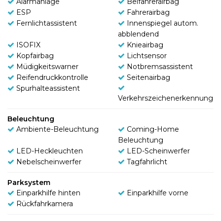
Alarmanlage
Beifahrerairbag
ESP
Fahrerairbag
Fernlichtassistent
Innenspiegel autom.
abblendend
ISOFIX
Knieairbag
Kopfairbag
Lichtsensor
Müdigkeitswarner
Notbremsassistent
Reifendruckkontrolle
Seitenairbag
Spurhalteassistent
Verkehrszeichenerkennung
Beleuchtung
Ambiente-Beleuchtung
Coming-Home
Beleuchtung
LED-Heckleuchten
LED-Scheinwerfer
Nebelscheinwerfer
Tagfahrlicht
Parksystem
Einparkhilfe hinten
Einparkhilfe vorne
Rückfahrkamera