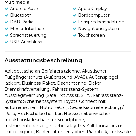
Multimedia
Android Auto
Apple Carplay
Bluetooth
Bordcomputer
DAB-Radio
Freisprecheinrichtung
Media-Interface
Navigationssystem
Sprachsteuerung
Touchscreen
USB-Anschluss
Ausstattungsbeschreibung
Ablagetasche an Beifahrersitzlehne, Akustischer
Fußgängerschutz (Außensound, AVAS), Außenspiegel
lackiert, Business-Paket, Dachantenne, Elektr.
Bremskraftverteilung, Fahrassistenz-System:
Ausstiegswarnung (Safe Exit Assist, SEA), Fahrassistenz-
System: Sicherheitssystem Toyota Connect mit
automatischem Notruf (eCall), Gepäckraumabdeckung /
Rollo, Heckscheibe heizbar, Heckscheibenwischer,
Induktionsladeschale für Smartphone,
Instrumentenanzeige Farbdisplay 12,3 Zoll, Ionisator zur
Luftreinigung, Kühlergrill unten / oben Pianolack, Lenksäule