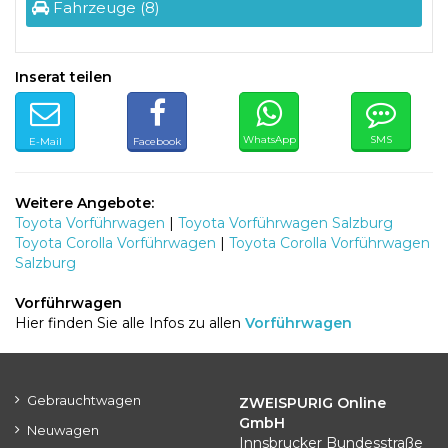
Fahrzeuge (8)
Inserat teilen
WhatsApp
SMS
E-Mail
Facebook
Weitere Angebote:
Toyota Vorführwagen
|
Toyota Vorführwagen Salzburg
Toyota Corolla Vorführwagen
|
Toyota Corolla Vorführwagen
Salzburg
Vorführwagen
Hier finden Sie alle Infos zu allen
Vorführwagen
Gebrauchtwagen
ZWEISPURIG Online
GmbH
Neuwagen
Innsbrucker Bundesstraße