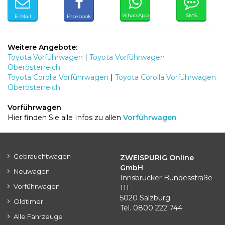
WhatsApp
SMS
E-Mail
Facebook
Weitere Angebote:
Toyota Vorführwagen
|
Toyota Vorführwagen
Oberösterreich
Toyota Corolla Vorführwagen
|
Toyota Corolla Vorführwagen
Oberösterreich
Vorführwagen
Hier finden Sie alle Infos zu allen
Vorführwagen
Gebrauchtwagen
ZWEISPURIG Online
GmbH
Neuwagen
Innsbrucker Bundesstraße
Vorführwagen
111
5020 Salzburg
Oldtimer
Tel. 0800 222 744
Alle Fahrzeuge