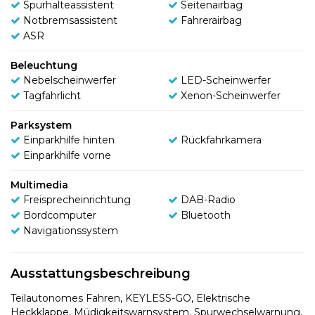
Spurhalteassistent
Seitenairbag
Notbremsassistent
Fahrerairbag
ASR
Beleuchtung
Nebelscheinwerfer
LED-Scheinwerfer
Tagfahrlicht
Xenon-Scheinwerfer
Parksystem
Einparkhilfe hinten
Rückfahrkamera
Einparkhilfe vorne
Multimedia
Freisprecheinrichtung
DAB-Radio
Bordcomputer
Bluetooth
Navigationssystem
Ausstattungsbeschreibung
Teilautonomes Fahren, KEYLESS-GO, Elektrische
Heckklappe, Müdigkeitswarnsystem, Spurwechselwarnung,