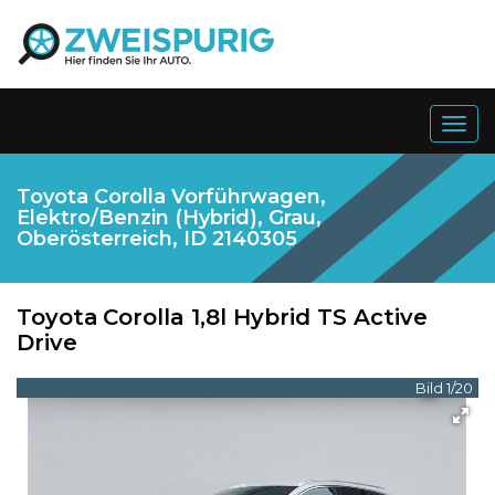
Togg
navig
Toyota Corolla Vorführwagen,
Elektro/Benzin (Hybrid), Grau,
Oberösterreich, ID 2140305
Toyota
Corolla 1,8l Hybrid TS Active
Drive
Bild 1/20