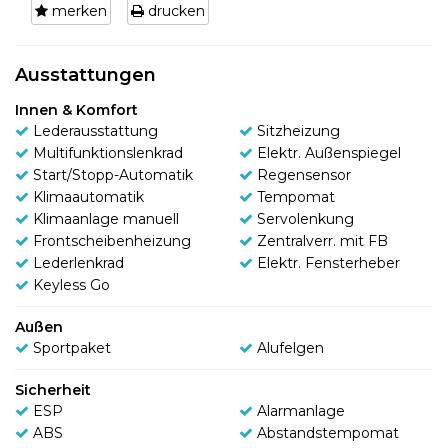
merken
drucken
Ausstattungen
Innen & Komfort
Lederausstattung
Sitzheizung
Multifunktionslenkrad
Elektr. Außenspiegel
Start/Stopp-Automatik
Regensensor
Klimaautomatik
Tempomat
Klimaanlage manuell
Servolenkung
Frontscheibenheizung
Zentralverr. mit FB
Lederlenkrad
Elektr. Fensterheber
Keyless Go
Außen
Sportpaket
Alufelgen
Sicherheit
ESP
Alarmanlage
ABS
Abstandstempomat