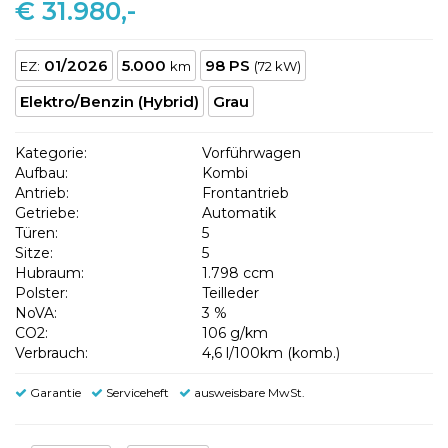
€ 31.980,-
01/2026
5.000
98 PS
EZ:
km
(72 kW)
Elektro/Benzin (Hybrid)
Grau
Kategorie:
Vorführwagen
Aufbau:
Kombi
Antrieb:
Frontantrieb
Getriebe:
Automatik
Türen:
5
Sitze:
5
Hubraum:
1.798 ccm
Polster:
Teilleder
NoVA:
3 %
CO2:
106 g/km
Verbrauch:
4,6 l/100km (komb.)
Garantie
Serviceheft
ausweisbare MwSt.