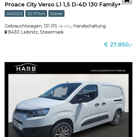
Proace City Verso L1 1,5 D-4D 130 Family+
04/2023
30.171 km
Diesel
Gebrauchtwagen
,
131 PS
,
Handschaltung
(96 KW)
8430 Leibnitz
,
Steiermark
€ 27.850,-