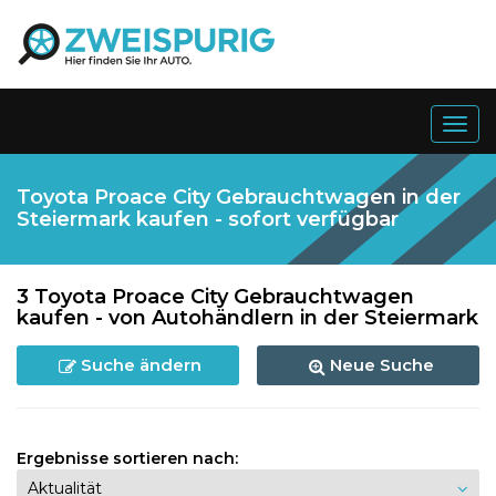
Togg
navig
Toyota Proace City Gebrauchtwagen in der
Steiermark kaufen - sofort verfügbar
3 Toyota Proace City Gebrauchtwagen
kaufen - von Autohändlern in der Steiermark
Suche ändern
Neue Suche
Ergebnisse sortieren nach: