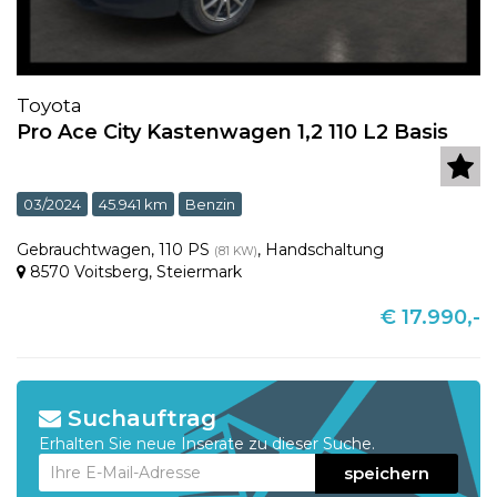
Toyota
Pro Ace City Kastenwagen 1,2 110 L2 Basis
03/2024
45.941 km
Benzin
Gebrauchtwagen
,
110 PS
,
Handschaltung
(81 KW)
8570 Voitsberg
,
Steiermark
€ 17.990,-
Suchauftrag
Erhalten Sie neue Inserate zu dieser Suche.
speichern