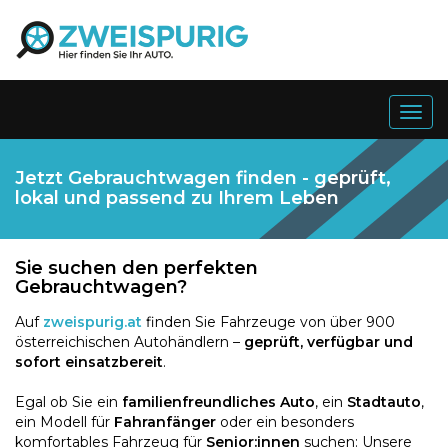
Togg
navig
Jetzt Gebrauchtwagen finden - geprüft,
lokal und passend zu Ihrem Leben
Sie suchen den perfekten
Gebrauchtwagen?
Auf
zweispurig.at
finden Sie Fahrzeuge von über 900
österreichischen Autohändlern –
geprüft, verfügbar und
sofort einsatzbereit
.
Egal ob Sie ein
familienfreundliches Auto
, ein
Stadtauto
,
ein Modell für
Fahranfänger
oder ein besonders
komfortables Fahrzeug für
Senior:innen
suchen: Unsere