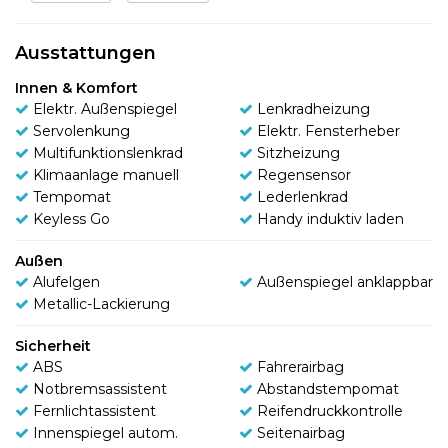
Ausstattungen
Innen & Komfort
Elektr. Außenspiegel
Lenkradheizung
Servolenkung
Elektr. Fensterheber
Multifunktionslenkrad
Sitzheizung
Klimaanlage manuell
Regensensor
Tempomat
Lederlenkrad
Keyless Go
Handy induktiv laden
Außen
Alufelgen
Außenspiegel anklappbar
Metallic-Lackierung
Sicherheit
ABS
Fahrerairbag
Notbremsassistent
Abstandstempomat
Fernlichtassistent
Reifendruckkontrolle
Innenspiegel autom.
Seitenairbag