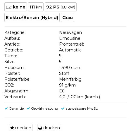
keine
111
92 PS
EZ:
km
(68 kW)
Elektro/Benzin (Hybrid)
Grau
Kategorie:
Neuwagen
Aufbau:
Limousine
Antrieb:
Frontantrieb
Getriebe:
Automatik
Türen:
5
Sitze:
5
Hubraum:
1.490 ccm
Polster:
Stoff
Polsterfarbe:
Mehrfarbig
CO2:
91 g/km
Abgasnorm:
E6
Verbrauch:
4,0 l/100km (komb.)
Garantie
Gewährleistung
ausweisbare MwSt.
merken
drucken