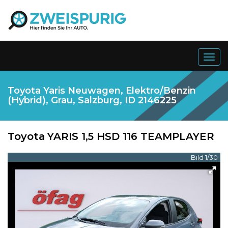
Togg
navig
Toyota Yaris Neuwagen, Elektro/Benzin
(Hybrid), Grau, Salzburg, ID 2146225
Toyota
YARIS 1,5 HSD 116 TEAMPLAYER
Bild 1/30