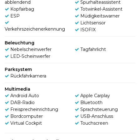
abblendend
Spurhalteassistent
Kopfairbag
Totwinkel-Assistent
ESP
Müdigkeitswarner
Lichtsensor
Verkehrszeichenerkennung
ISOFIX
Beleuchtung
Nebelscheinwerfer
Tagfahrlicht
LED-Scheinwerfer
Parksystem
Rückfahrkamera
Multimedia
Android Auto
Apple Carplay
DAB-Radio
Bluetooth
Freisprecheinrichtung
Sprachsteuerung
Bordcomputer
USB-Anschluss
Virtual Cockpit
Touchscreen