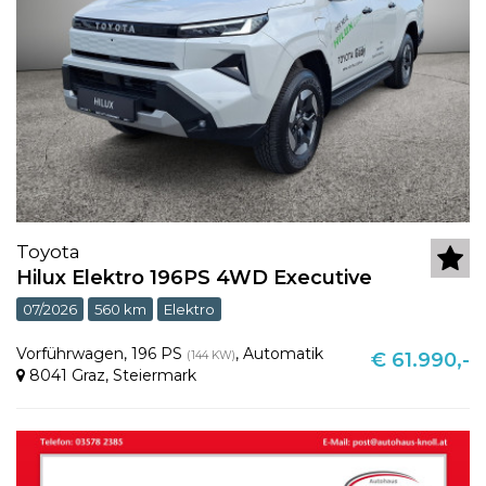
Toyota
Hilux Elektro 196PS 4WD Executive
07/2026
560 km
Elektro
Vorführwagen
,
196 PS
,
Automatik
(144 KW)
€ 61.990,-
8041 Graz
,
Steiermark