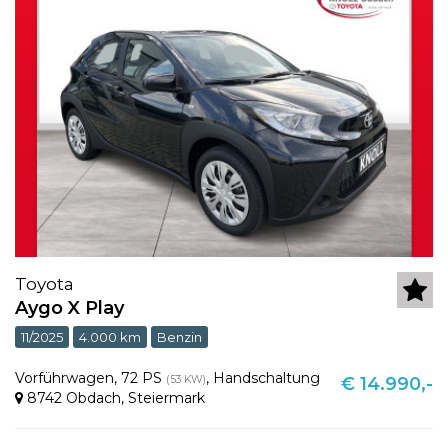
Toyota
Aygo X Play
11/2025
4.000 km
Benzin
Vorführwagen
,
72 PS
,
Handschaltung
(53 KW)
€ 14.990,-
8742 Obdach
,
Steiermark