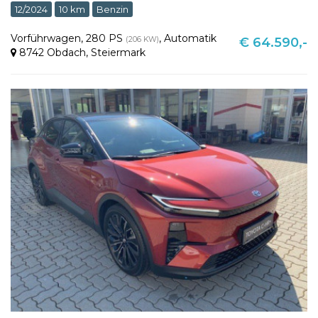
12/2024
10 km
Benzin
Vorführwagen
,
280 PS
,
Automatik
(206 KW)
€ 64.590,-
8742 Obdach
,
Steiermark