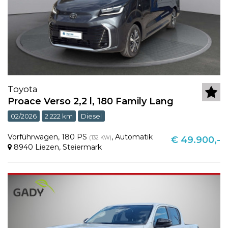
Toyota
Proace Verso 2,2 l, 180 Family Lang
02/2026
2.222 km
Diesel
Vorführwagen
,
180 PS
,
Automatik
(132 KW)
€ 49.900,-
8940 Liezen
,
Steiermark