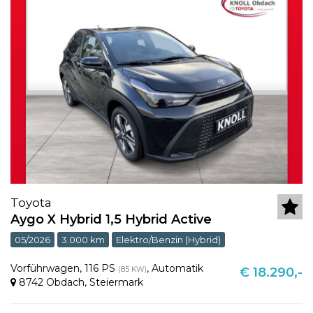
Toyota
Aygo X Hybrid 1,5 Hybrid Active
05/2026
3.000 km
Elektro/Benzin (Hybrid)
Vorführwagen
,
116 PS
,
Automatik
(85 KW)
€ 18.290,-
8742 Obdach
,
Steiermark