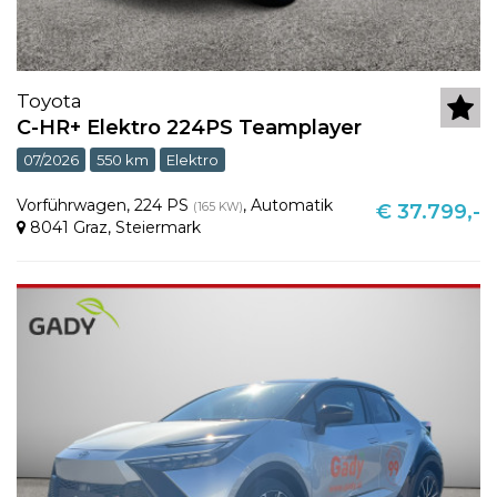
Toyota
C-HR+ Elektro 224PS Teamplayer
07/2026
550 km
Elektro
Vorführwagen
,
224 PS
,
Automatik
(165 KW)
€ 37.799,-
8041 Graz
,
Steiermark