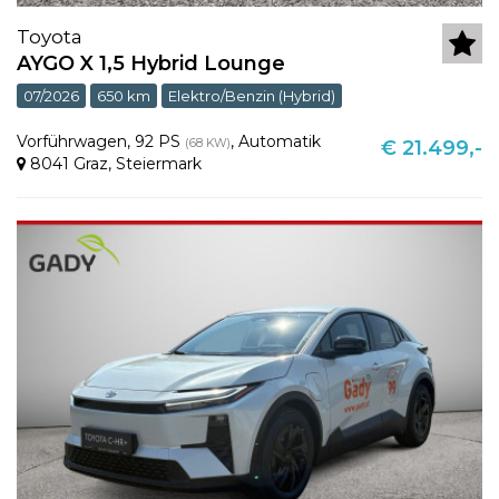
Toyota
AYGO X 1,5 Hybrid Lounge
07/2026
650 km
Elektro/Benzin (Hybrid)
Vorführwagen
,
92 PS
,
Automatik
(68 KW)
€ 21.499,-
8041 Graz
,
Steiermark