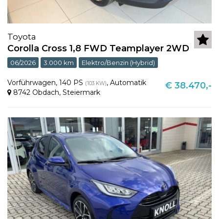
Toyota
Corolla Cross 1,8 FWD Teamplayer 2WD
06/2026
3.000 km
Elektro/Benzin (Hybrid)
Vorführwagen
,
140 PS
,
Automatik
(103 KW)
€ 38.470,-
8742 Obdach
,
Steiermark