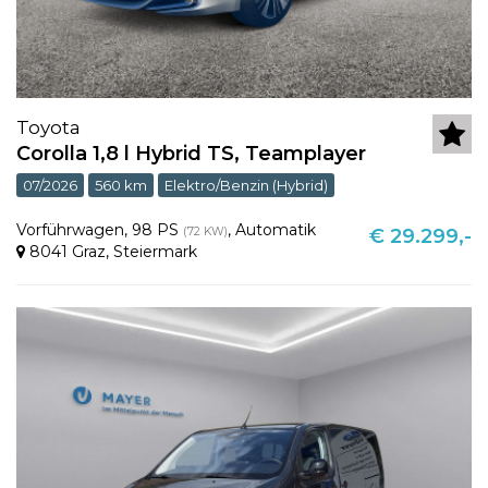
Toyota
Corolla 1,8 l Hybrid TS, Teamplayer
07/2026
560 km
Elektro/Benzin (Hybrid)
Vorführwagen
,
98 PS
,
Automatik
(72 KW)
€ 29.299,-
8041 Graz
,
Steiermark