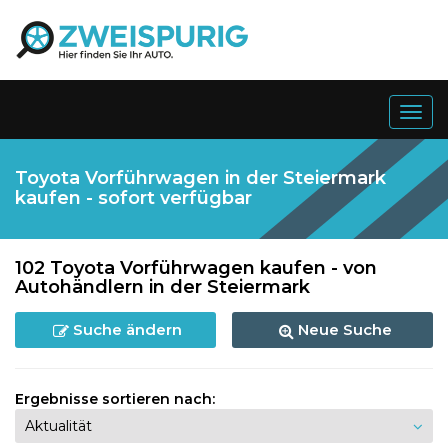
Togg
navig
Toyota Vorführwagen in der Steiermark
kaufen - sofort verfügbar
102 Toyota Vorführwagen kaufen - von
Autohändlern in der Steiermark
Suche ändern
Neue Suche
Ergebnisse sortieren nach: