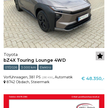
Toyota
bZ4X Touring Lounge 4WD
07/2026
3.000 km
Elektro
Vorführwagen
,
381 PS
,
Automatik
(280 KW)
€ 48.350,-
8742 Obdach
,
Steiermark