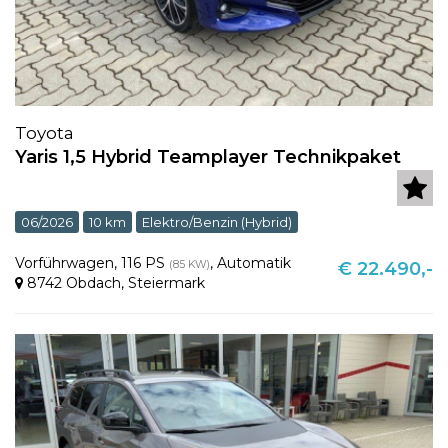
Toyota
Yaris 1,5 Hybrid Teamplayer Technikpaket
06/2026
10 km
Elektro/Benzin (Hybrid)
Vorführwagen
,
116 PS
,
Automatik
(85 KW)
€ 22.490,-
8742 Obdach
,
Steiermark