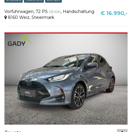
Vorführwagen
,
72 PS
,
Handschaltung
(53 KW)
€ 16.990,-
8160 Weiz
,
Steiermark