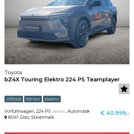
Toyota
bZ4X Touring Elektro 224 PS Teamplayer
07/2026
550 km
Elektro
Vorführwagen
,
224 PS
,
Automatik
(165 KW)
€ 40.999,-
8041 Graz
,
Steiermark