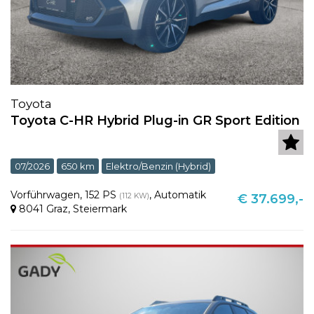
Toyota
Toyota C-HR Hybrid Plug-in GR Sport Edition
07/2026
650 km
Elektro/Benzin (Hybrid)
Vorführwagen
,
152 PS
,
Automatik
(112 KW)
€ 37.699,-
8041 Graz
,
Steiermark