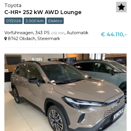
Toyota
C-HR+ 252 kW AWD Lounge
07/2026
3.000 km
Elektro
Vorführwagen
,
343 PS
,
Automatik
(252 KW)
€ 44.110,-
8742 Obdach
,
Steiermark