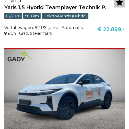
Toyota
Yaris 1,5 Hybrid Teamplayer Technik P.
07/2026
560 km
Elektro/Benzin (Hybrid)
Vorführwagen
,
92 PS
,
Automatik
(68 KW)
€ 22.899,-
8041 Graz
,
Steiermark