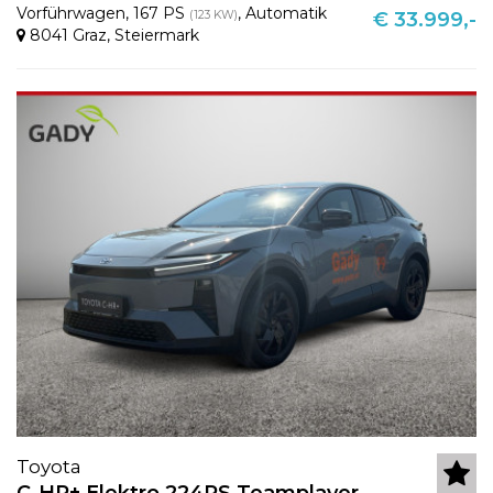
Vorführwagen
,
167 PS
,
Automatik
(123 KW)
€ 33.999,-
8041 Graz
,
Steiermark
Toyota
C-HR+ Elektro 224PS Teamplayer