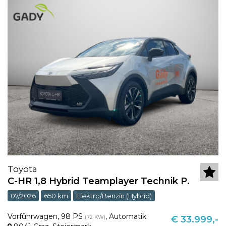
Toyota
C-HR 1,8 Hybrid Teamplayer Technik P.
07/2026
650 km
Elektro/Benzin (Hybrid)
Vorführwagen
,
98 PS
,
Automatik
(72 KW)
€ 33.999,-