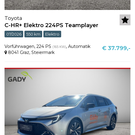
Toyota
C-HR+ Elektro 224PS Teamplayer
07/2026
550 km
Elektro
Vorführwagen
,
224 PS
,
Automatik
(165 KW)
€ 37.799,-
8041 Graz
,
Steiermark