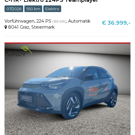
07/2026
550 km
Elektro
Vorführwagen
,
224 PS
,
Automatik
(165 KW)
€ 36.999,-
8041 Graz
,
Steiermark