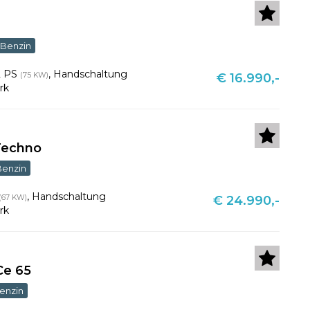
Benzin
2 PS
,
Handschaltung
(75 KW)
€ 16.990,-
rk
Techno
Benzin
,
Handschaltung
(67 KW)
€ 24.990,-
rk
Ce 65
enzin