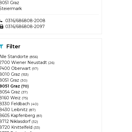
8051 Graz
Steiermark
0316/686808-2008
0316/686808-2097
Filter
Alle Standorte
(856)
2700 Wiener Neustadt
(26)
7400 Oberwart
(97)
8010 Graz
(153)
8051 Graz
(30)
8051 Graz
(70)
8054 Graz
(37)
8160 Weiz
(75)
8330 Feldbach
(40)
8430 Leibnitz
(87)
8605 Kapfenberg
(81)
8712 Niklasdorf
(32)
8720 Knittelfeld
(33)