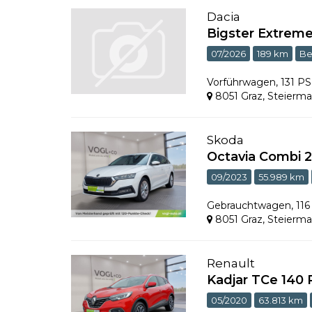
Dacia
Bigster Extrem
07/2026
189 km
Be
Vorführwagen
,
131 P
8051 Graz
,
Steierma
Skoda
Octavia Combi 2
09/2023
55.989 km
Gebrauchtwagen
,
11
8051 Graz
,
Steierma
Renault
Kadjar TCe 140 
05/2020
63.813 km