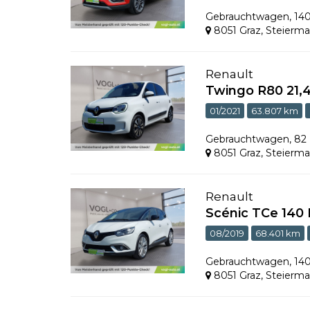
Gebrauchtwagen
,
14
8051 Graz
,
Steierma
Renault
Twingo R80 21
01/2021
63.807 km
Gebrauchtwagen
,
82
8051 Graz
,
Steierma
Renault
Scénic TCe 140
08/2019
68.401 km
Gebrauchtwagen
,
14
8051 Graz
,
Steierma