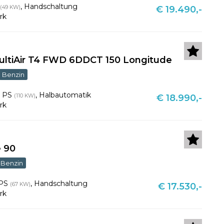
,
Handschaltung
(49 KW)
€ 19.490,-
rk
ultiAir T4 FWD 6DDCT 150 Longitude
Benzin
0 PS
,
Halbautomatik
(110 KW)
€ 18.990,-
rk
e 90
Benzin
 PS
,
Handschaltung
(67 KW)
€ 17.530,-
rk