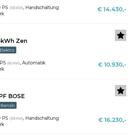
0 PS
,
Handschaltung
(103 KW)
€ 14.430,-
rk
,4kWh Zen
Elektro
 PS
,
Automatik
(60 KW)
€ 10.930,-
rk
 PF BOSE
Benzin
0 PS
,
Handschaltung
(103 KW)
€ 16.230,-
rk