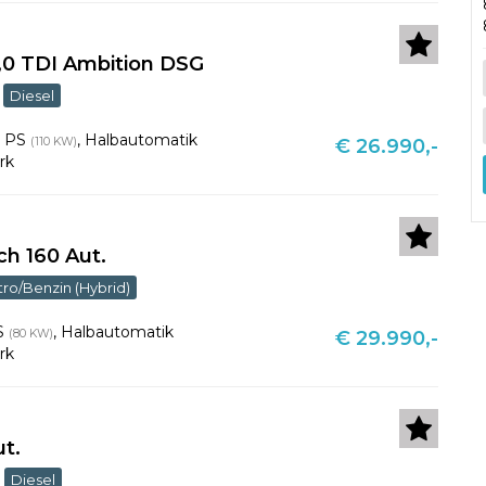
,0 TDI Ambition DSG
Diesel
0 PS
,
Halbautomatik
(110 KW)
€ 26.990,-
rk
ch 160 Aut.
tro/Benzin (Hybrid)
S
,
Halbautomatik
(80 KW)
€ 29.990,-
rk
ut.
Diesel