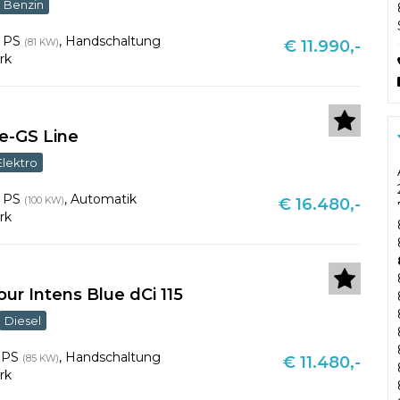
Benzin
0 PS
,
Handschaltung
(81 KW)
€ 11.990,-
rk
e-GS Line
Elektro
6 PS
,
Automatik
(100 KW)
€ 16.480,-
rk
r Intens Blue dCi 115
Diesel
6 PS
,
Handschaltung
(85 KW)
€ 11.480,-
rk