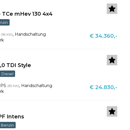
e TCe mHev 130 4x4
nzin
S
,
Handschaltung
(96 KW)
€ 34.360,-
rk
,0 TDI Style
Diesel
6 PS
,
Handschaltung
(85 KW)
€ 24.830,-
rk
PF Intens
Benzin