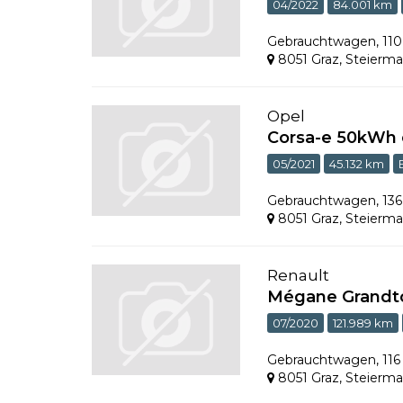
04/2022
84.001 km
Gebrauchtwagen
,
11
8051 Graz
,
Steierma
Opel
Corsa-e 50kWh 
05/2021
45.132 km
Gebrauchtwagen
,
13
8051 Graz
,
Steierma
Renault
Mégane Grandtou
07/2020
121.989 km
Gebrauchtwagen
,
11
8051 Graz
,
Steierma