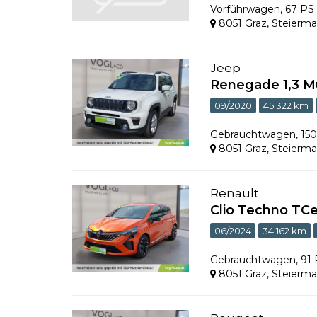
Vorführwagen
,
67 PS
8051 Graz
,
Steierma
Jeep
Renegade 1,3 M
09/2020
45.322 km
Gebrauchtwagen
,
15
8051 Graz
,
Steierma
Renault
Clio Techno TC
06/2024
34.162 km
Gebrauchtwagen
,
91
8051 Graz
,
Steierma