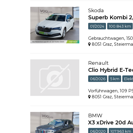
Skoda
Superb Kombi 2
01/2024
100.843 km
Gebrauchtwagen
,
15
8051 Graz
,
Steierma
Renault
Clio Hybrid E-Te
06/2026
5 km
Elek
Vorführwagen
,
109 P
8051 Graz
,
Steierma
BMW
X3 xDrive 20d A
06/2020
107.963 km