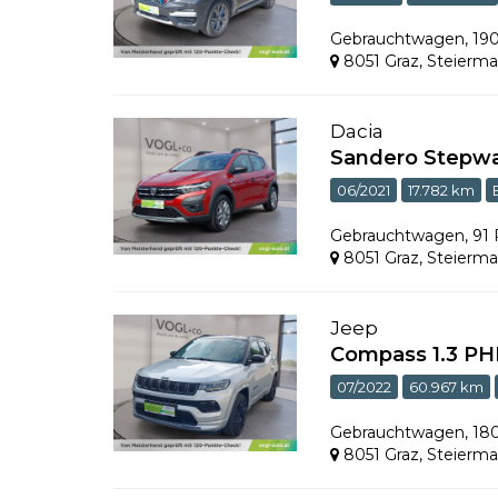
Gebrauchtwagen
,
19
8051 Graz
,
Steierma
Dacia
Sandero Stepwa
06/2021
17.782 km
Gebrauchtwagen
,
91
8051 Graz
,
Steierma
Jeep
Compass 1.3 PH
07/2022
60.967 km
Gebrauchtwagen
,
18
8051 Graz
,
Steierma