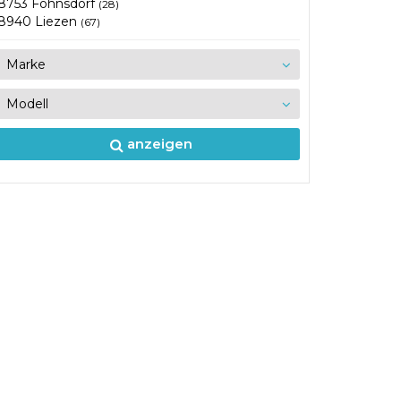
8753 Fohnsdorf
(28)
8940 Liezen
(67)
anzeigen