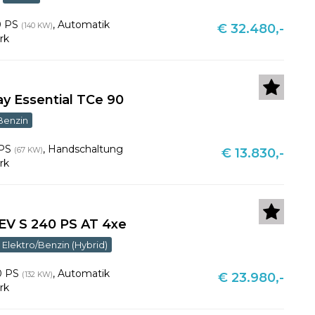
0 PS
,
Automatik
(140 KW)
€ 32.480,-
rk
y Essential TCe 90
Benzin
 PS
,
Handschaltung
(67 KW)
€ 13.830,-
rk
EV S 240 PS AT 4xe
Elektro/Benzin (Hybrid)
0 PS
,
Automatik
(132 KW)
€ 23.980,-
rk