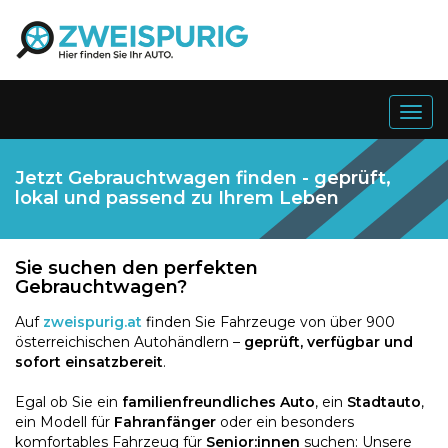
Togg
navig
Jetzt Gebrauchtwagen finden - geprüft,
lokal und passend zu Ihrem Leben
Sie suchen den perfekten
Gebrauchtwagen?
Auf
zweispurig.at
finden Sie Fahrzeuge von über 900
österreichischen Autohändlern –
geprüft, verfügbar und
sofort einsatzbereit
.
Egal ob Sie ein
familienfreundliches Auto
, ein
Stadtauto
,
ein Modell für
Fahranfänger
oder ein besonders
komfortables Fahrzeug für
Senior:innen
suchen: Unsere