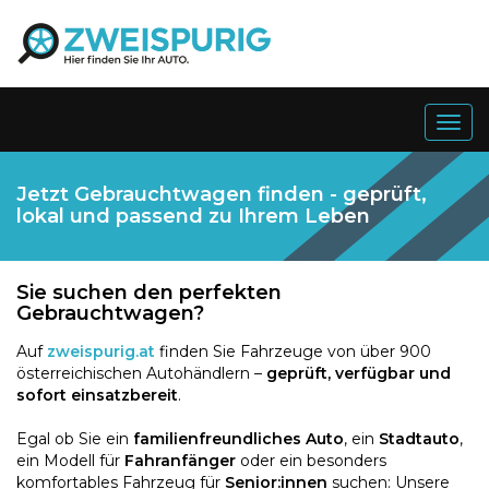
Togg
navig
Jetzt Gebrauchtwagen finden - geprüft,
lokal und passend zu Ihrem Leben
Sie suchen den perfekten
Gebrauchtwagen?
Auf
zweispurig.at
finden Sie Fahrzeuge von über 900
österreichischen Autohändlern –
geprüft, verfügbar und
sofort einsatzbereit
.
Egal ob Sie ein
familienfreundliches Auto
, ein
Stadtauto
,
ein Modell für
Fahranfänger
oder ein besonders
komfortables Fahrzeug für
Senior:innen
suchen: Unsere