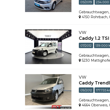
05/2019
234.000
Gebrauchtwagen
4150 Rohrbach
,
VW
Caddy 1.2 TS
07/2012
139.000
Gebrauchtwagen
5230 Mattighof
VW
Caddy Trendl
09/2012
177.735 
Gebrauchtwagen
4664 Oberweis
,