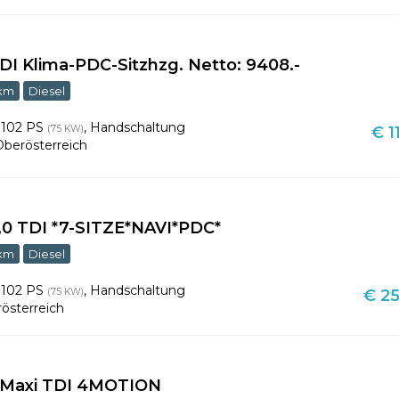
DI Klima-PDC-Sitzhzg. Netto: 9408.-
 km
Diesel
,
102 PS
,
Handschaltung
(75 KW)
€ 1
Oberösterreich
,0 TDI *7-SITZE*NAVI*PDC*
 km
Diesel
,
102 PS
,
Handschaltung
(75 KW)
€ 25
österreich
 Maxi TDI 4MOTION