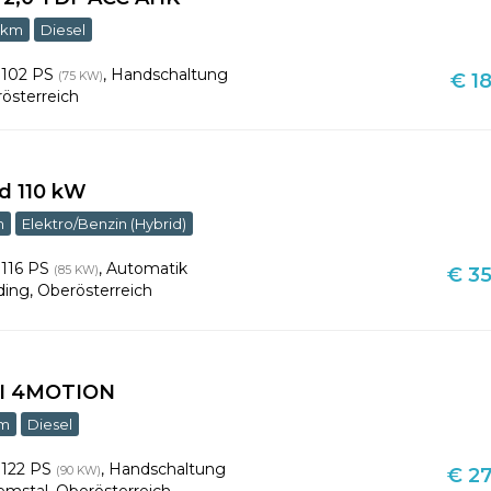
 km
Diesel
,
102 PS
,
Handschaltung
(75 KW)
€ 18
österreich
d 110 kW
m
Elektro/Benzin (Hybrid)
,
116 PS
,
Automatik
(85 KW)
€ 35
ding
,
Oberösterreich
DI 4MOTION
km
Diesel
,
122 PS
,
Handschaltung
(90 KW)
€ 27