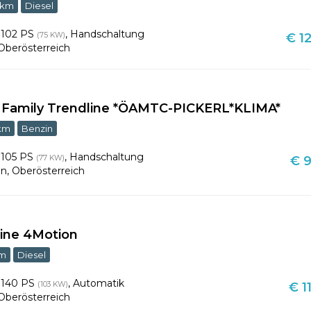
 km
Diesel
,
102 PS
,
Handschaltung
(75 KW)
€ 12
Oberösterreich
I Family Trendline *ÖAMTC-PICKERL*KLIMA*
 km
Benzin
,
105 PS
,
Handschaltung
(77 KW)
€ 9
en
,
Oberösterreich
ine 4Motion
km
Diesel
,
140 PS
,
Automatik
(103 KW)
€ 1
Oberösterreich