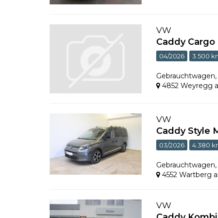
VW
Caddy Cargo 
04/2026
3.500 k
Gebrauchtwagen
4852 Weyregg a
VW
Caddy Style
03/2026
4.380 
Gebrauchtwagen
4552 Wartberg 
VW
Caddy Kombi 