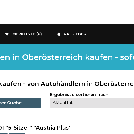
MERKLISTE (
0
)
RATGEBER
 in Oberösterreich kaufen - sof
ufen - von Autohändlern in Oberösterre
Ergebnisse sortieren nach:
eser Suche
''5-Sitzer'' ''Austria Plus''