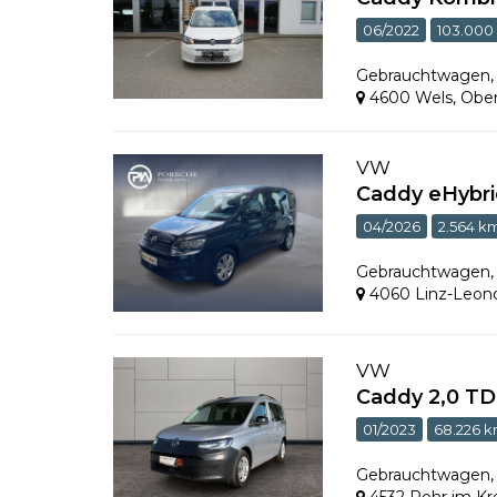
06/2022
103.000
Gebrauchtwagen
4600 Wels
,
Ober
VW
Caddy eHybri
04/2026
2.564 k
Gebrauchtwagen
4060 Linz-Leon
VW
Caddy 2,0 T
01/2023
68.226 
Gebrauchtwagen