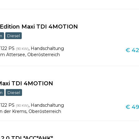
Edition Maxi TDI 4MOTION
m
Diesel
,
122 PS
,
Handschaltung
(90 KW)
€ 42
m Attersee
,
Oberösterreich
 Maxi TDI 4MOTION
km
Diesel
,
122 PS
,
Handschaltung
(90 KW)
€ 49
an der Krems
,
Oberösterreich
2,0 TDI *ACC*AHK*