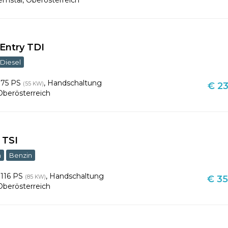
emstal
,
Oberösterreich
Entry TDI
Diesel
,
75 PS
,
Handschaltung
(55 KW)
€ 23
Oberösterreich
 TSI
m
Benzin
,
116 PS
,
Handschaltung
(85 KW)
€ 35
Oberösterreich