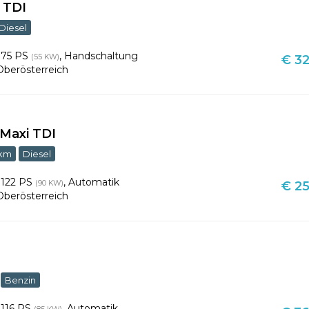
 TDI
Diesel
,
75 PS
,
Handschaltung
(55 KW)
€ 32
Oberösterreich
Maxi TDI
 km
Diesel
,
122 PS
,
Automatik
(90 KW)
€ 25
Oberösterreich
Benzin
,
116 PS
,
Automatik