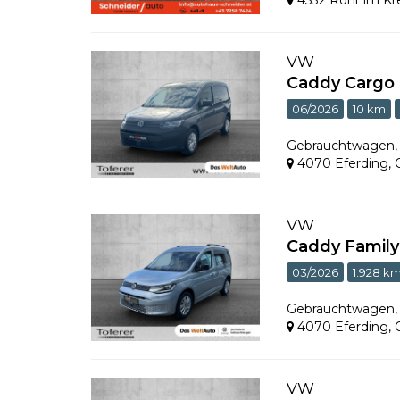
4532 Rohr im Kr
VW
Caddy Cargo 
06/2026
10 km
Gebrauchtwagen
4070 Eferding
,
VW
Caddy Family
03/2026
1.928 k
Gebrauchtwagen
4070 Eferding
,
VW