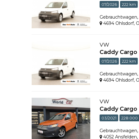
07/2026
222 km
Gebrauchtwagen
4694 Ohlsdorf
,
O
VW
Caddy Cargo
07/2026
222 km
Gebrauchtwagen
4694 Ohlsdorf
,
O
VW
Caddy Cargo 
03/2021
228.000
Gebrauchtwagen
4052 Ansfelden