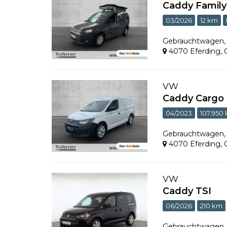
Caddy Family
03/2026
12 km
Gebrauchtwagen
4070 Eferding
,
VW
Caddy Cargo 
04/2023
107.950
Gebrauchtwagen
4070 Eferding
,
VW
Caddy TSI
06/2026
210 km
Gebrauchtwagen