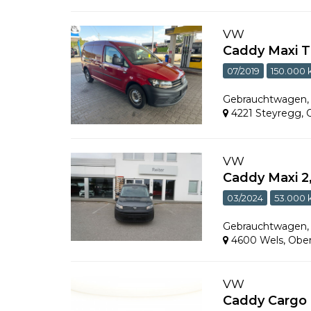
VW
Caddy Maxi T
07/2019
150.000
Gebrauchtwagen
4221 Steyregg
,
VW
Caddy Maxi 2
03/2024
53.000
Gebrauchtwagen
4600 Wels
,
Ober
VW
Caddy Cargo