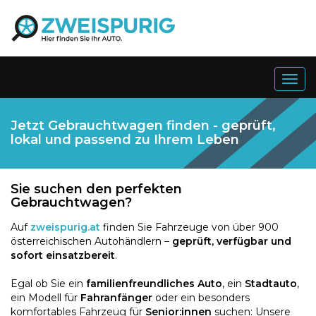
Togg
navig
Jetzt Gebrauchtwagen finden - geprüft,
lokal und passend zu Ihrem Leben
Sie suchen den perfekten
Gebrauchtwagen?
Auf
zweispurig.at
finden Sie Fahrzeuge von über 900
österreichischen Autohändlern –
geprüft, verfügbar und
sofort einsatzbereit
.
Egal ob Sie ein
familienfreundliches Auto
, ein
Stadtauto
,
ein Modell für
Fahranfänger
oder ein besonders
komfortables Fahrzeug für
Senior:innen
suchen: Unsere