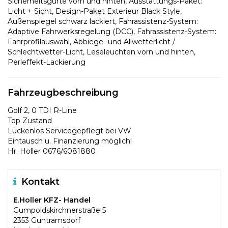
Sicherheitsgurte vorn und hinten, Ausstattungs-Paket:
Licht + Sicht, Design-Paket Exterieur Black Style,
Außenspiegel schwarz lackiert, Fahrassistenz-System:
Adaptive Fahrwerksregelung (DCC), Fahrassistenz-System:
Fahrprofilauswahl, Abbiege- und Allwetterlicht /
Schlechtwetter-Licht, Leseleuchten vorn und hinten,
Perleffekt-Lackierung
Fahrzeugbeschreibung
Golf 2, 0 TDI R-Line
Top Zustand
Lückenlos Servicegepflegt bei VW
Eintausch u. Finanzierung möglich!
Hr. Holler 0676/6081880
Kontakt
E.Holler KFZ- Handel
Gumpoldskirchnerstraße 5
2353 Guntramsdorf