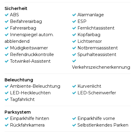
Sicherheit
ABS
Alarmanlage
Beifahrerairbag
ESP
Fahrerairbag
Fernlichtassistent
Innenspiegel autom.
Kopfairbag
abblendend
Lichtsensor
Müdigkeitswarner
Notbremsassistent
Reifendruckkontrolle
Spurhalteassistent
Totwinkel-Assistent
Verkehrszeichenerkennung
Beleuchtung
Ambiente-Beleuchtung
Kurvenlicht
LED-Heckleuchten
LED-Scheinwerfer
Tagfahrlicht
Parksystem
Einparkhilfe hinten
Einparkhilfe vorne
Rückfahrkamera
Selbstlenkendes Parken