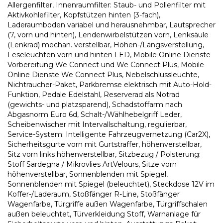
Allergenfilter, Innenraumfilter: Staub- und Pollenfilter mit
Aktivkohlefilter, Kopfstützen hinten (3-fach),
Laderaumboden variabel und herausnehmbar, Lautsprecher
(7, vorn und hinten), Lendenwirbelstützen vorn, Lenksäule
(Lenkrad) mechan. verstellbar, Höhen-/Längsverstellung,
Leseleuchten vorn und hinten LED, Mobile Online Dienste
Vorbereitung We Connect und We Connect Plus, Mobile
Online Dienste We Connect Plus, Nebelschlussleuchte,
Nichtraucher-Paket, Parkbremse elektrisch mit Auto-Hold-
Funktion, Pedale Edelstahl, Reserverad als Notrad
(gewichts- und platzsparend), Schadstoffarm nach
Abgasnorm Euro 6d, Schalt-/Wählhebelgriff Leder,
Scheibenwischer mit Intervallschaltung, regulierbar,
Service-System: Intelligente Fahrzeugvernetzung (Car2X),
Sicherheitsgurte vorn mit Gurtstraffer, höhenverstellbar,
Sitz vorn links höhenverstellbar, Sitzbezug / Polsterung:
Stoff Sardegna / Mikrovlies ArtVelours, Sitze vorn
höhenverstellbar, Sonnenblenden mit Spiegel,
Sonnenblenden mit Spiegel (beleuchtet), Steckdose 12V im
Koffer-/Laderaum, Stoßfänger R-Line, Stoßfänger
Wagenfarbe, Türgriffe außen Wagenfarbe, Türgriffschalen
außen beleuchtet, Türverkleidung Stoff, Warnanlage für