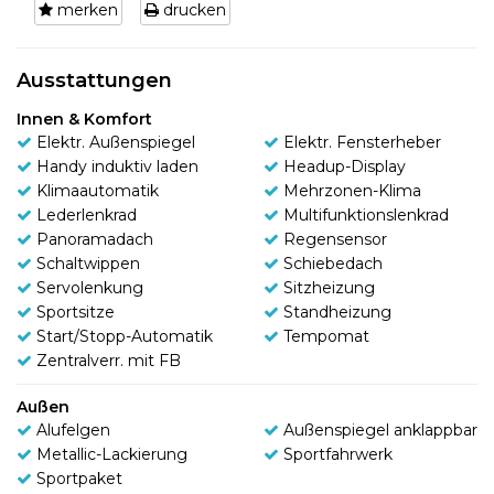
merken
drucken
Ausstattungen
Innen & Komfort
Elektr. Außenspiegel
Elektr. Fensterheber
Handy induktiv laden
Headup-Display
Klimaautomatik
Mehrzonen-Klima
Lederlenkrad
Multifunktionslenkrad
Panoramadach
Regensensor
Schaltwippen
Schiebedach
Servolenkung
Sitzheizung
Sportsitze
Standheizung
Start/Stopp-Automatik
Tempomat
Zentralverr. mit FB
Außen
Alufelgen
Außenspiegel anklappbar
Metallic-Lackierung
Sportfahrwerk
Sportpaket