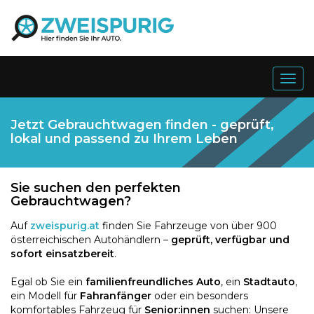
Togg
navig
Jetzt Gebrauchtwagen finden - geprüft,
lokal und passend zu Ihrem Leben
Sie suchen den perfekten
Gebrauchtwagen?
Auf
zweispurig.at
finden Sie Fahrzeuge von über 900
österreichischen Autohändlern –
geprüft, verfügbar und
sofort einsatzbereit
.
Egal ob Sie ein
familienfreundliches Auto
, ein
Stadtauto
,
ein Modell für
Fahranfänger
oder ein besonders
komfortables Fahrzeug für
Senior:innen
suchen: Unsere