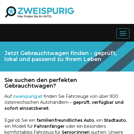
Togg
navig
Jetzt Gebrauchtwagen finden - geprüft,
lokal und passend zu Ihrem Leben
Sie suchen den perfekten
Gebrauchtwagen?
Auf
zweispurig.at
finden Sie Fahrzeuge von über 900
österreichischen Autohändlern –
geprüft, verfügbar und
sofort einsatzbereit
.
Egal ob Sie ein
familienfreundliches Auto
, ein
Stadtauto
,
ein Modell für
Fahranfänger
oder ein besonders
komfortables Fahrzeug für
Senior:innen
suchen: Unsere