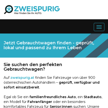
Togg
navig
Jetzt Gebrauchtwagen finden - geprüft,
lokal und passend zu Ihrem Leben
Sie suchen den perfekten
Gebrauchtwagen?
Auf
zweispurig.at
finden Sie Fahrzeuge von über 900
österreichischen Autohändlern –
geprüft, verfügbar und
sofort einsatzbereit
.
Egal ob Sie ein
familienfreundliches Auto
, ein
Stadtauto
,
ein Modell für
Fahranfänger
oder ein besonders
komfortables Fahrzeug für
Senior:innen
suchen: Unsere