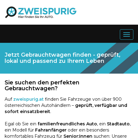
Togg
navig
Jetzt Gebrauchtwagen finden - geprüft,
lokal und passend zu Ihrem Leben
Sie suchen den perfekten
Gebrauchtwagen?
Auf
zweispurig.at
finden Sie Fahrzeuge von über 900
österreichischen Autohändlern –
geprüft, verfügbar und
sofort einsatzbereit
.
Egal ob Sie ein
familienfreundliches Auto
, ein
Stadtauto
,
ein Modell für
Fahranfänger
oder ein besonders
komfortables Fahrzeug für
Senior:innen
suchen: Unsere