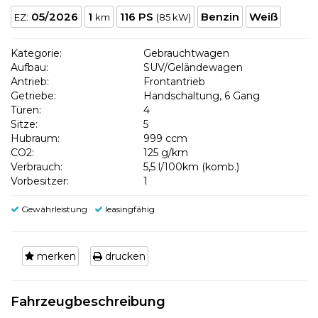
05/2026
1
116 PS
Benzin
Weiß
EZ:
km
(85 kW)
Kategorie:
Gebrauchtwagen
Aufbau:
SUV/Geländewagen
Antrieb:
Frontantrieb
Getriebe:
Handschaltung, 6 Gang
Türen:
4
Sitze:
5
Hubraum:
999 ccm
CO2:
125 g/km
Verbrauch:
5,5 l/100km (komb.)
Vorbesitzer:
1
Gewährleistung
leasingfähig
merken
drucken
Fahrzeugbeschreibung