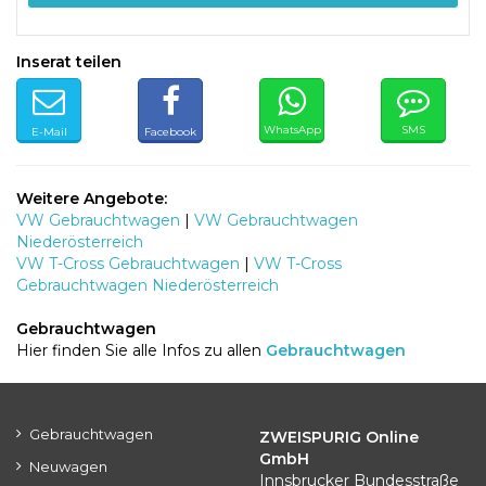
Inserat teilen
WhatsApp
SMS
E-Mail
Facebook
Weitere Angebote:
VW Gebrauchtwagen
|
VW Gebrauchtwagen
Niederösterreich
VW T-Cross Gebrauchtwagen
|
VW T-Cross
Gebrauchtwagen Niederösterreich
Gebrauchtwagen
Hier finden Sie alle Infos zu allen
Gebrauchtwagen
Gebrauchtwagen
ZWEISPURIG Online
GmbH
Neuwagen
Innsbrucker Bundesstraße